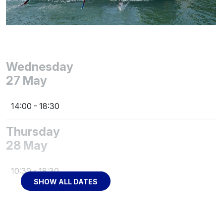
Wednesday
27
May
14:00
- 18:30
Thursday
28
May
10:30
- 18:30
SHOW ALL DATES
Friday
29
May