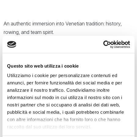
10:30
- 18:30
Saturday
An authentic immersion into Venetian tradition: history,
30
May
rowing, and team spirit.
A unique opportunity to connect with the most authentic
10:30
- 18:30
soul of Venice, discovering its history and water traditions
firsthand. Participants will have the extraordinary chance to
Sunday
Questo sito web utilizza i cookie
try the ancient art of Voga alla Veneta (Venetian rowing), a
31
May
Utilizziamo i cookie per personalizzare contenuti ed
thousand-year-old technique unique in the world.
annunci, per fornire funzionalità dei social media e per
10:30
- 18:30
analizzare il nostro traffico. Condividiamo inoltre
We will step aboard the historic Caorlina and the
informazioni sul modo in cui utilizza il nostro sito con i
prestigious six-oar Giupponi Gondola—boats that embody
nostri partner che si occupano di analisi dei dati web,
centuries of shipbuilding mastery—to experience the thrill
pubblicità e social media, i quali potrebbero combinarle
of gliding across the water just like real Venetians. But this
con altre informazioni che ha fornito loro o che hanno
raccolto dal suo utilizzo dei loro servizi.
is more than just a journey through history: the experience
will be fueled by energy and fun thanks to the Dragon Boat