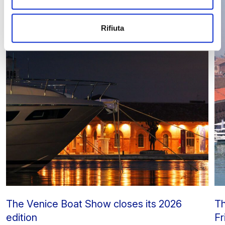
Rifiuta
The Venice Boat Show closes its 2026
Th
edition
Fr