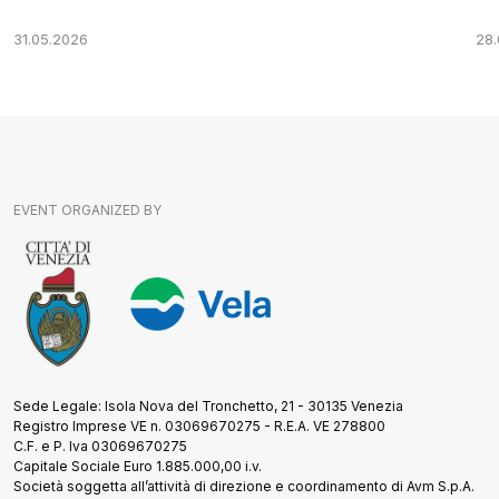
31.05.2026
28
EVENT ORGANIZED BY
Sede Legale: Isola Nova del Tronchetto, 21 - 30135 Venezia
Registro Imprese VE n. 03069670275 - R.E.A. VE 278800
C.F. e P. Iva 03069670275
Capitale Sociale Euro 1.885.000,00 i.v.
Società soggetta all’attività di direzione e coordinamento di Avm S.p.A.