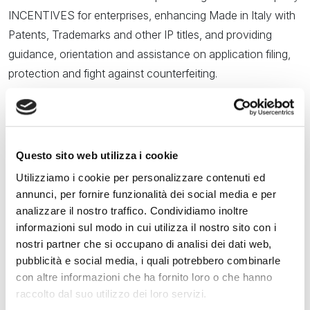
INCENTIVES
for enterprises, enhancing Made in Italy with
Patents, Trademarks and other IP titles, and providing
guidance, orientation and assistance on application filing,
protection and fight against counterfeiting.
You can
book your appointment by writing to
uibminfiera@mise.gov.it
, indicating your needs and
providing your contact details. You will then receive
Questo sito web utilizza i cookie
confirmation with the date and time of the appointment at
Utilizziamo i cookie per personalizzare contenuti ed
the 2025 Venice Boat Show, directly at your stand or at
annunci, per fornire funzionalità dei social media e per
UIBMinFiera.
analizzare il nostro traffico. Condividiamo inoltre
informazioni sul modo in cui utilizza il nostro sito con i
The initiative is part of the collaboration with MIMIT –
nostri partner che si occupano di analisi dei dati web,
General Directorate for the Industrial Property – Italian
pubblicità e social media, i quali potrebbero combinarle
Patent and Trademark Office (GD IP-IPTO) and the Italian
con altre informazioni che ha fornito loro o che hanno
Exhibitions and FairsAssociation (IEFA – AEFI) for the
raccolto dal suo utilizzo dei loro servizi.
protection of industrial property and fight against