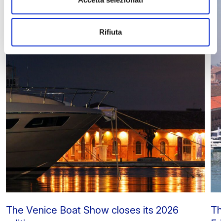
Rifiuta
The Venice Boat Show closes its 2026
Th