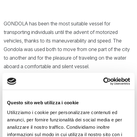
10:30
- 18:30
Saturday
GONDOLA has been the most suitable vessel for
30
May
transporting individuals until the advent of motorized
vehicles, thanks to its maneuverability and speed. The
10:30
- 18:30
Gondola was used both to move from one part of the city
to another and for the pleasure of traveling on the water
Sunday
aboard a comfortable and silent vessel.
31
May
A marvelous and timeless boat in which one could enjoy
the cool breeze on warm summer nights, showcase their
10:30
- 18:30
elegance, and engage in conversations with passengers
Questo sito web utilizza i cookie
on neighboring gondolas.
Utilizziamo i cookie per personalizzare contenuti ed
The Gondola is not just a boat but a private territory that
annunci, per fornire funzionalità dei social media e per
analizzare il nostro traffico. Condividiamo inoltre
becomes a home, an embassy, a gambling den, a love
informazioni sul modo in cui utilizza il nostro sito con i
nest…