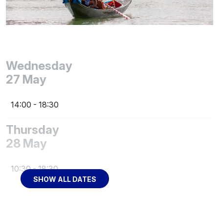
Wednesday
27
May
14:00
- 18:30
Thursday
28
May
10:30
- 18:30
SHOW ALL DATES
Friday
29
May