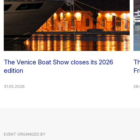
The Venice Boat Show closes its 2026
Th
edition
Fr
31.05.2026
28
EVENT ORGANIZED BY