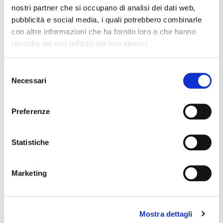
nostri partner che si occupano di analisi dei dati web,
pubblicità e social media, i quali potrebbero combinarle
Gondola strolls
along Rio delle Galeazze, thanks to
con altre informazioni che ha fornito loro o che hanno
Associazione Gondolieri Venezia.
raccolto dal suo utilizzo dei loro servizi.
Pick up and drop off by Rio delle Galeazze pier.
Selezione
Necessari
del
consenso
Preferenze
Statistiche
Marketing
Mostra dettagli