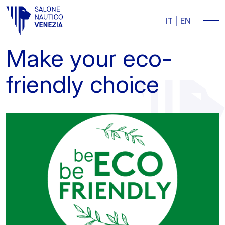
Vai al contenuto principale
IT
EN
Make your eco-
friendly choice