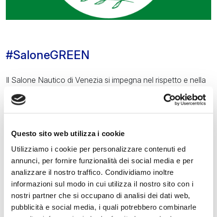
#SaloneGREEN
Il Salone Nautico di Venezia si impegna nel rispetto e nella
cura dell’ambiente, a partire dallo stesso evento nella
cornice dell’antico arsenale veneziano fino alla quotidianità
delle azioni che ognuno di noi svolge.
Con l’obiettivo di promuovere un comportamento
Questo sito web utilizza i cookie
responsabile e sostenibile, il progetto #SaloneGREEN –
Utilizziamo i cookie per personalizzare contenuti ed
annunci, per fornire funzionalità dei social media e per
make your eco-friendly choice propone una serie di
analizzare il nostro traffico. Condividiamo inoltre
comportamenti e di abitudini, per uno stile di vita più green.
informazioni sul modo in cui utilizza il nostro sito con i
nostri partner che si occupano di analisi dei dati web,
Una challenge su Instagram che vedrà coinvolti i visitatori e
pubblicità e social media, i quali potrebbero combinarle
i follower che decideranno di partecipare condividendo i