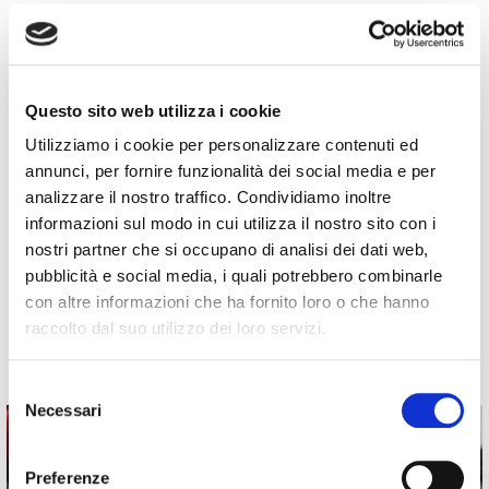
ambiente, salute e sicurezza nei luoghi di lavoro;
Coinvolgere gli stakeholder comunicando agli stessi i
propri principi di sostenibilità;
Coinvolgere l’intera catena di fornitura in ottica di
Questo sito web utilizza i cookie
crescita sostenibile;
Utilizziamo i cookie per personalizzare contenuti ed
Adoperarsi per
ridurre consumi
di risorse e produzione
annunci, per fornire funzionalità dei social media e per
di rifiuti;
analizzare il nostro traffico. Condividiamo inoltre
informazioni sul modo in cui utilizza il nostro sito con i
Valorizzare
i prodotti del territorio;
nostri partner che si occupano di analisi dei dati web,
Promuovere
l’economia e l’occupazione locale;
pubblicità e social media, i quali potrebbero combinarle
Essere inclusiva
, nel rispetto dei diritti dei lavoratori e
con altre informazioni che ha fornito loro o che hanno
dei partner e visitatori dell’Evento.
raccolto dal suo utilizzo dei loro servizi.
Selezione
Necessari
del
consenso
Preferenze