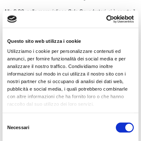
Alle 9.30, nella meravigliosa Sala Squadratori, si è aperto il
convegno dedicato a “Porti, interporti e corridoi. Venezia e
l’Alto Adriatico come porta dei traffici verso l’Est” che ha
aperto la giornata affrontando i temi strategici della
Questo sito web utilizza i cookie
logistica e del ruolo del Nord Adriatico negli equilibri
Utilizziamo i cookie per personalizzare contenuti ed
commerciali europei. Un appuntamento che ha richiamato
annunci, per fornire funzionalità dei social media e per
operatori e istituzioni, confermando l’attenzione verso le
analizzare il nostro traffico. Condividiamo inoltre
trasformazioni in corso nel sistema portuale e nelle reti di
informazioni sul modo in cui utilizza il nostro sito con i
nostri partner che si occupano di analisi dei dati web,
collegamento continentali.
pubblicità e social media, i quali potrebbero combinarle
con altre informazioni che ha fornito loro o che hanno
Quasi in parallelo la Tesa 102 ha ospitato il workshop di
raccolto dal suo utilizzo dei loro servizi.
ISMAR–CNR dedicato al progetto BRIGANTINE, con un
approfondimento sulle nuove tecnologie per
Selezione
l’osservazione del mare e le ricerche oceanografiche. La
Necessari
del
dimostrazione dei droni marini di superficie, poi trasferita
consenso