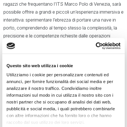
ragazzi che frequentano l’ITS Marco Polo di Venezia, sarà
possibile offrire a grandi e piccoli un’esperienza immersiva e
interattiva: sperimentare l’ebrezza di portare una nave in
porto, comprendendo al tempo stesso la complessità, la
precisione e le competenze richieste dalle operazioni
portuali.
Questo sito web utilizza i cookie
SU E ZO DETOUR IN BARCA | OLTRE LE BANCHINE: IL
Utilizziamo i cookie per personalizzare contenuti ed
PORTO DI VENEZIA TRA PASSATO E FUTURO
annunci, per fornire funzionalità dei social media e per
analizzare il nostro traffico. Condividiamo inoltre
A cura di Autorità di Sistema Portuale del Mare Adriatico
informazioni sul modo in cui utilizza il nostro sito con i
Settentrionale
nostri partner che si occupano di analisi dei dati web,
pubblicità e social media, i quali potrebbero combinarle
Visita guidata
con altre informazioni che ha fornito loro o che hanno
Alle ore 10
raccolto dal suo utilizzo dei loro servizi.