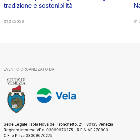
tradizione e sostenibilità
Na
01.07.2026
31.
EVENTO ORGANIZZATO DA
Sede Legale: Isola Nova del Tronchetto, 21 - 30135 Venezia
Registro Imprese VE n. 03069670275 - R.E.A. VE 278800
C.F. e P. Iva 03069670275