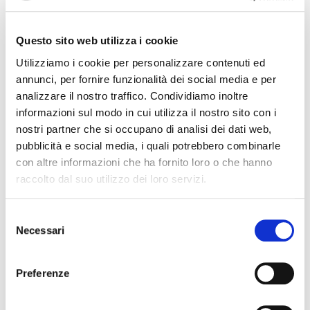
Giorgio Cini e coordinatore del Corso Quinquennale
Industria e Artigianato per il Made in Italy Curvatura
Questo sito web utilizza i cookie
Cantieristica
; Manuel Basso
, Città Metropolitana di
Utilizziamo i cookie per personalizzare contenuti ed
Venezia; presenti anche alcuni docenti e alunni del corso.
annunci, per fornire funzionalità dei social media e per
analizzare il nostro traffico. Condividiamo inoltre
Le attività di manutenzione delle barche utilizzate nei cortei
informazioni sul modo in cui utilizza il nostro sito con i
storici si tengono presso la sede del corso ai Giardini di
nostri partner che si occupano di analisi dei dati web,
Castello dove si trova un cantiere nautico provvisto di un
pubblicità e social media, i quali potrebbero combinarle
carro ponte per l’alaggio e il rimessaggio delle imbarcazioni.
con altre informazioni che ha fornito loro o che hanno
raccolto dal suo utilizzo dei loro servizi.
Il corso – della durata quinquennale – che si conclude con
l’esame di stato e il conseguimento di un diploma
Selezione
professionale è il primo di questo genere in Italia.
Necessari
del
consenso
Preferenze
Scopri le ultime news