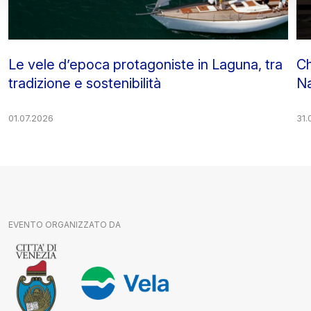
Le vele d’epoca protagoniste in Laguna, tra
Ch
tradizione e sostenibilità
Na
01.07.2026
31.
EVENTO ORGANIZZATO DA