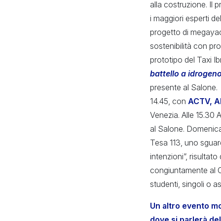
alla costruzione. Il 
i maggiori esperti de
progetto di megayac
sostenibilità con pro
prototipo del Taxi Ibr
battello a idrogen
presente al Salone. 
14.45, con
ACTV, A
Venezia. Alle 15.30 A
al Salone. Domenica
Tesa 113, uno sguard
intenzioni”, risulta
congiuntamente al Co
studenti, singoli o 
Un altro evento mol
dove si parlerà de