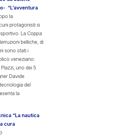
lo- “L’avventura
dopo la
uni protagonisti si
 sportivo. La Coppa
erruzioni belliche, di
i sono stati i
bblico veneziano:
Plazzi, uno dei 5
igner Davide
 tecnologia del
esenta la
cnica “La nautica
 a cura
o