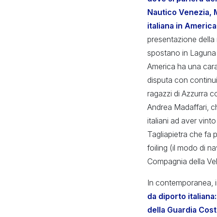
Nautico Venezia, M
italiana in Americ
presentazione della 
spostano in Laguna 
America ha una caratt
disputa con continuit
ragazzi di Azzurra c
Andrea Madaffari, ch
italiani ad aver vin
Tagliapietra che fa 
foiling (il modo di n
Compagnia della Vela
In contemporanea, 
da diporto italiana
della Guardia Cost