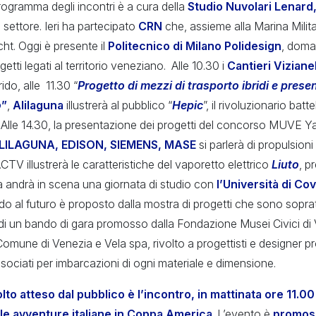
programma degli incontri è a cura della
Studio Nuvolari Lenard
l settore. Ieri ha partecipato
CRN
che, assieme alla Marina Milita
ht. Oggi è presente il
Politecnico di Milano
Polidesign
, doman
getti legati al territorio veneziano. Alle 10.30 i
Cantieri
Viziane
ido, alle 11.30 “
Progetto di mezzi di trasporto ibridi e prese
o
”
,
Alilaguna
illustrerà al pubblico “
Hepic
”, il rivoluzionario batt
Alle 14.30, la presentazione dei progetti del concorso MUVE Yac
LILAGUNA, EDISON, SIEMENS, MASE
si parlerà di propulsioni
CTV illustrerà le caratteristiche del vaporetto elettrico
Liuto
, p
 andrà in scena una giornata di studio con
l’Università di Co
o al futuro è proposto dalla mostra di progetti che sono soprat
to di un bando di gara promosso dalla Fondazione Musei Civici di
mune di Venezia e Vela spa, rivolto a progettisti e designer pr
associati per imbarcazioni di ogni materiale e dimensione.
to atteso dal pubblico è l’incontro, in mattinata ore 11.00 
lle avventure italiane in Coppa America
. L’evento è
promos