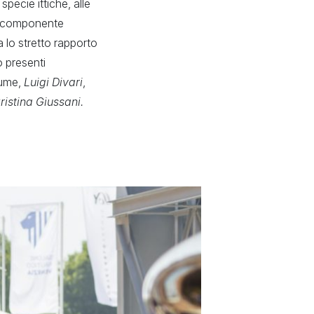
specie ittiche, alle
na componente
 lo stretto rapporto
o presenti
lume,
Luigi Divari
,
ristina Giussani.