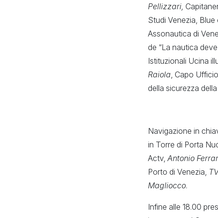
Pellizzari,
Capitaner
Studi Venezia, Blu
Assonautica di Venez
de “La nautica deve
Istituzionali Ucina il
Raiola
, Capo Uffici
della sicurezza dell
Navigazione in chia
in Torre di Porta Nu
Actv,
Antonio Ferrar
Porto di Venezia,
TV
Magliocco
.
Infine alle 18.00 pr