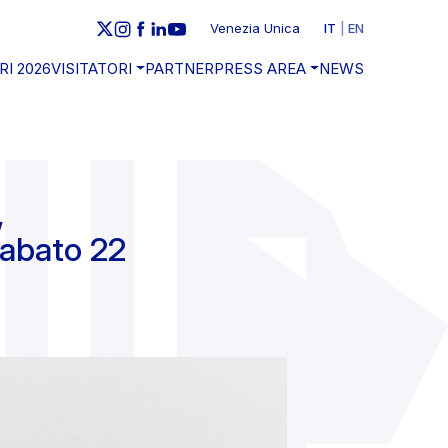
Venezia Unica
IT
EN
RI 2026
VISITATORI
PARTNER
PRESS AREA
NEWS
,
sabato 22