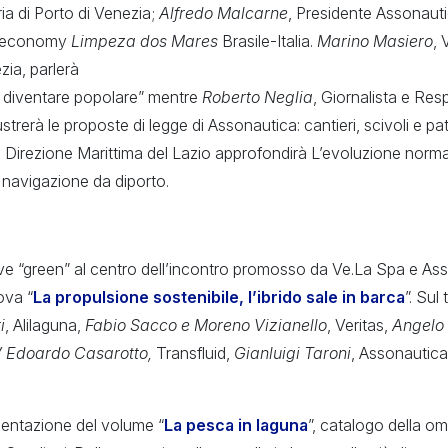
ia di Porto di Venezia;
Alfredo Malcarne
, Presidente Assonauti
e economy
Limpeza dos Mares
Brasile-Italia.
Marino Masiero
, 
ia, parlerà
 diventare popolare” mentre
Roberto Neglia
, Giornalista e Res
lustrerà le proposte di legge di Assonautica: cantieri, scivoli e pat
o Direzione Marittima del Lazio approfondirà L’evoluzione norma
a navigazione da diporto.
ve “green” al centro dell’incontro promosso da Ve.La Spa e Ass
ova “
La propulsione sostenibile, l’ibrido sale in barca
”. Sul
i
, Alilaguna,
Fabio Sacco e Moreno Vizianello
, Veritas,
Angelo
 Edoardo Casarotto,
Transfluid,
Gianluigi Taroni
, Assonautic
esentazione del volume “
La pesca in laguna
”, catalogo della 