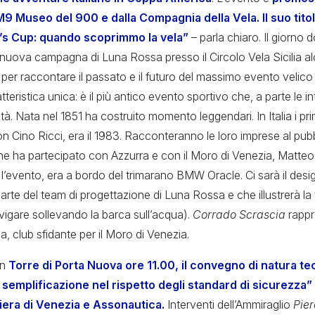
9 Museo del 900 e dalla Compagnia della Vela. Il suo tito
a’s Cup: quando scoprimmo la vela”
– parla chiaro. Il giorno 
nuova campagna di Luna Rossa presso il Circolo Vela Sicilia alc
per raccontare il passato e il futuro del massimo evento velico
eristica unica: è il più antico evento sportivo che, a parte le int
à. Nata nel 1851 ha costruito momento leggendari. In Italia i prim
on Cino Ricci, era il 1983. Racconteranno le loro imprese al pu
e ha partecipato con Azzurra e con il Moro di Venezia, Matteo 
to l’evento, era a bordo del trimarano BMW Oracle. Ci sarà il des
parte del team di progettazione di Luna Rossa e che illustrerà la
avigare sollevando la barca sull’acqua).
Corrado Scrascia
rappr
, club sfidante per il Moro di Venezia.
in
Torre di Porta Nuova ore 11.00, il convegno di natura te
: semplificazione nel rispetto degli standard di sicurezza”
iera di Venezia e Assonautica.
Interventi dell’Ammiraglio
Pier