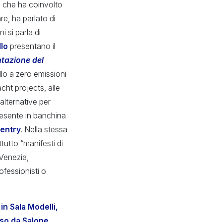
,
che ha coinvolto
re, ha parlato di
i si parla di
llo
presentano il
ntazione del
ello a zero emissioni
ht projects, alle
 alternative per
resente in banchina
ventry
. Nella stessa
tutto “manifesti di
 Venezia,
ofessionisti o
in Sala Modelli,
so da Salone