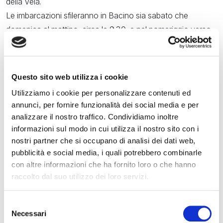
della Vela.
Le imbarcazioni sfileranno in Bacino sia sabato che
domenica al mattino, circa le 9.30, e nel pomeriggio verso
le 16.30. Gli equipaggi sono stati invitati a gareggiare in
maschera e, con l’occasione, verrà consegnato un premio
al miglior travestimento.
Questo sito web utilizza i cookie
Utilizziamo i cookie per personalizzare contenuti ed
annunci, per fornire funzionalità dei social media e per
Il programma è il seguente:
analizzare il nostro traffico. Condividiamo inoltre
informazioni sul modo in cui utilizza il nostro sito con i
nostri partner che si occupano di analisi dei dati web,
pubblicità e social media, i quali potrebbero combinarle
// PROGRAMMA //
con altre informazioni che ha fornito loro o che hanno
raccolto dal suo utilizzo dei loro servizi.
Venerdì 25 febbraio
09:30 – 17:00 // Ritiro gadget e perfezionamento iscrizioni
Selezione
14:00 // Prova barche
Necessari
del