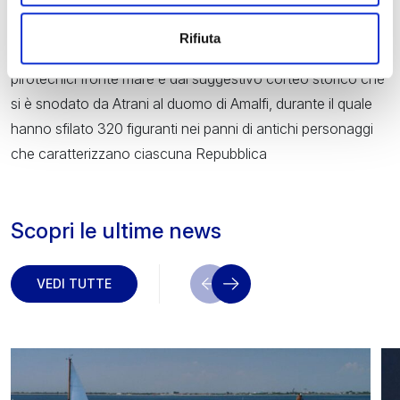
completamente femminile, il primo nella storia del Palio delle
Antiche Repubbliche Marinare. La gara è stata preceduta,
Rifiuta
ieri, dalla presentazione degli equipaggi maschili, dai fuochi
pirotecnici fronte mare e dal suggestivo corteo storico che
si è snodato da Atrani al duomo di Amalfi, durante il quale
hanno sfilato 320 figuranti nei panni di antichi personaggi
che caratterizzano ciascuna Repubblica
Scopri le ultime news
VEDI TUTTE