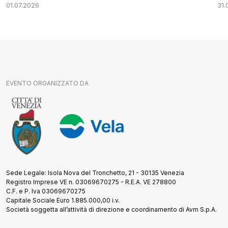
01.07.2026
31.
EVENTO ORGANIZZATO DA
Sede Legale: Isola Nova del Tronchetto, 21 - 30135 Venezia
Registro Imprese VE n. 03069670275 - R.E.A. VE 278800
C.F. e P. Iva 03069670275
Capitale Sociale Euro 1.885.000,00 i.v.
Società soggetta all’attività di direzione e coordinamento di Avm S.p.A.