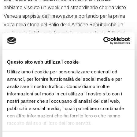
abbiamo vissuto un week end straordinario che ha visto
Venezia apripista dell’innovazione portando per la prima
volta nella storia del Palio delle Antiche Repubbliche un
equipaggio totalmente femminile, composto da 8 titolari
vogatrici e un timoniere donna, che ha fatto una regata
strepitosa. Grandi gli uomini e grandi le donne, abbiamo la
voga nel Dna, siamo uomini e donne di laguna”.
Questo sito web utilizza i cookie
Utilizziamo i cookie per personalizzare contenuti ed
“Grazie ragazzi per le emozioni fino agli ultimi metri del Palio
annunci, per fornire funzionalità dei social media e per
delle Repubbliche Marinare ad Amalfi – ha twittato il
analizzare il nostro traffico. Condividiamo inoltre
sindaco di Venezia Luigi Brugnaro, costantemente in
informazioni sul modo in cui utilizza il nostro sito con i
contatto con il delegato Giovanni Giusto – Complimenti
nostri partner che si occupano di analisi dei dati web,
anche alle ragazze, primo e unico equipaggio interamente
pubblicità e social media, i quali potrebbero combinarle
femminile per ieri! Siamo orgogliosi di voi e di vedere tanti
con altre informazioni che ha fornito loro o che hanno
raccolto dal suo utilizzo dei loro servizi.
giovani cimentarsi nella voga. Bravi!”