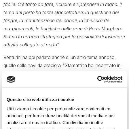
facile. C’è tanto da fare, ricucire e riprendere in mano. Il
tema del porto ha tante sfaccettature: la questione dei
fanghi, la manutenzione dei canali, la chiusura dei
marginamenti, le bonifiche delle aree di Porto Marghera.
Siamo in un’area strategica per la possibilità di insediare
attività collegate al porto
“.
Venturini ha poi parlato anche di un altro tema annoso,
quello delle navi da crociera: “Stamattina ho incontrato in
Regione il presidente Zaia e il ministro Garavaglia. Uno dei
temi che ho posto è quello delle crociere. Dobbiamo
garantire certezze, sicurezza, e soprattutto abbassare i toni
in città. Non vogliamo una contrapposizione che farebbe
Questo sito web utilizza i cookie
solo male a tutti. Allo stesso tempo va attrezzata il prima
Utilizziamo i cookie per personalizzare contenuti ed
possibile l’area di Porto Marghera per far passare le grandi
annunci, per fornire funzionalità dei social media e per
navi e creare così un’alternativa a San Marco, difendendo
analizzare il nostro traffico. Condividiamo inoltre