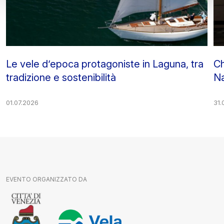
Le vele d’epoca protagoniste in Laguna, tra
Ch
tradizione e sostenibilità
Na
01.07.2026
31.
EVENTO ORGANIZZATO DA