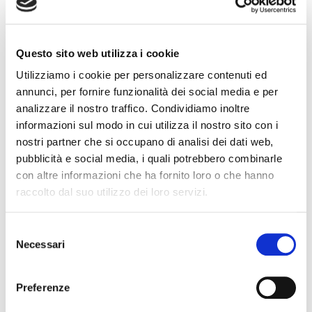
conduzione del mezzo navale, in quello degli apparati e
impianti marittimi e della meccanica elettronica e
informatica.
Dopo le esperienze pratiche nel cantiere
Questo sito web utilizza i cookie
navale di Actv,
per tutti loro ieri è stata la volta di singole
Utilizziamo i cookie per personalizzare contenuti ed
sessioni di approfondimento e colloqui di orientamento,
annunci, per fornire funzionalità dei social media e per
una sorta di
talent attraction per individuare i punti di
analizzare il nostro traffico. Condividiamo inoltre
informazioni sul modo in cui utilizza il nostro sito con i
forza
di ogni studente e attrarre quelle che potranno
nostri partner che si occupano di analisi dei dati web,
essere, un giorno, le persone giuste da inserire in azienda.
pubblicità e social media, i quali potrebbero combinarle
con altre informazioni che ha fornito loro o che hanno
Prosegue intanto la collaborazione dell’azienda del
raccolto dal suo utilizzo dei loro servizi.
trasporto pubblico con tutti gli istituti tecnico-professionali
del territorio per promuovere, coordinare e attuare
Selezione
esperienze formative e di inserimento nel mondo
Necessari
del
lavorativo.
consenso
Preferenze