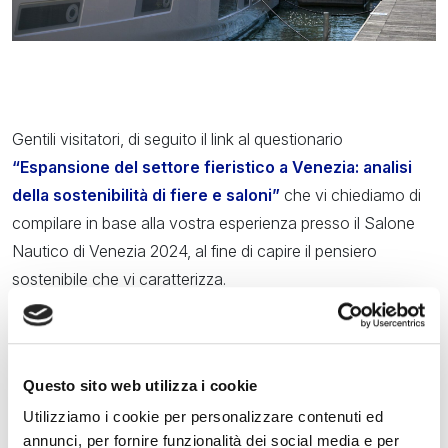
Gentili visitatori, di seguito il link al questionario
“Espansione del settore fieristico a Venezia: analisi
della sostenibilità di fiere e saloni”
che vi chiediamo di
compilare in base alla vostra esperienza presso il Salone
Nautico di Venezia 2024, al fine di capire il pensiero
sostenibile che vi caratterizza.
Le risposte saranno completamente anonime e utilizzate
esclusivamente a scopi accademici.
La partecipazione al questionario è fondamentale per la
Questo sito web utilizza i cookie
riuscita della ricerca e vi ringraziamo per il tempo che
Utilizziamo i cookie per personalizzare contenuti ed
dedicherete.
annunci, per fornire funzionalità dei social media e per