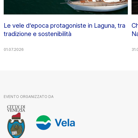
Le vele d’epoca protagoniste in Laguna, tra
Ch
tradizione e sostenibilità
Na
01.07.2026
31.
EVENTO ORGANIZZATO DA