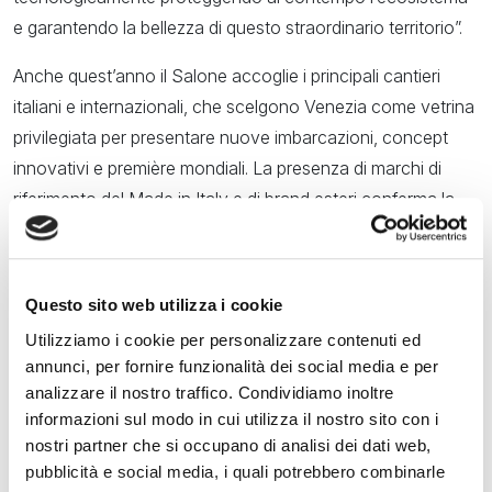
e garantendo la bellezza di questo straordinario territorio”.
Anche quest’anno il Salone accoglie i principali cantieri
italiani e internazionali, che scelgono Venezia come vetrina
privilegiata per presentare nuove imbarcazioni, concept
innovativi e première mondiali. La presenza di marchi di
riferimento del Made in Italy e di brand esteri conferma la
capacità dell’Arsenale di attrarre operatori che vedono nel
Salone un’occasione strategica per dialogare con i mercati
del Mediterraneo, dei Balcani e dell’Europa centrale.
Questo sito web utilizza i cookie
L’edizione di quest’anno propone un percorso che mette in
Utilizziamo i cookie per personalizzare contenuti ed
annunci, per fornire funzionalità dei social media e per
dialogo grandi yacht, imbarcazioni tradizionali, prototipi
analizzare il nostro traffico. Condividiamo inoltre
elettrici e ibridi, tecnologie per la navigazione sostenibile e
informazioni sul modo in cui utilizza il nostro sito con i
progetti sviluppati con università e centri di ricerca.
nostri partner che si occupano di analisi dei dati web,
Accanto all’esposizione, un fitto calendario di incontri,
pubblicità e social media, i quali potrebbero combinarle