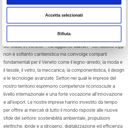
“Con 300 imbarcazioni presenti, 270 espositori provenienti
da Italia, Europa e Mediterraneo orientale solo quest’anno,
Accetta selezionati
il Salone Nautico di Venezia si conferma appuntamento
strategico per tutto il sistema produttivo del nostro territorio
Rifiuta
e conferma il ruolo di Venezia come vetrina internazionale
del Made in Veneto. – ha aggiunto
Carron
– La nautica oggi
non è soltanto cantieristica ma coinvolge comparti
fondamentali per il Veneto come il legno-arredo, la moda e
il tessile, il vetro, la meccanica, la componentistica, il design
e le tecnologie avanzate. Settori nei quali le imprese del
nostro territorio esprimono competenze riconosciute a
livello internazionale e una forte vocazione all’innovazione
e all’export. Le nostre imprese hanno investito da tempo
per offrire ai mercati di tutto il mondo risposte alle nuove
sfide del settore: sostenibilità ambientale, propulsioni
elettriche, ibride e a idrogeno, digitalizzazione ed efficienza