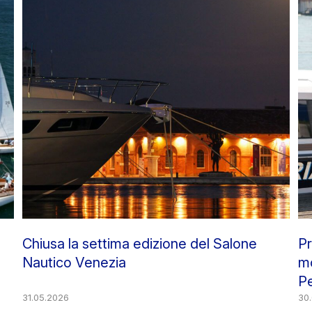
,
Chiusa la settima edizione del Salone
Pr
Nautico Venezia
mo
Pe
31.05.2026
“S
30