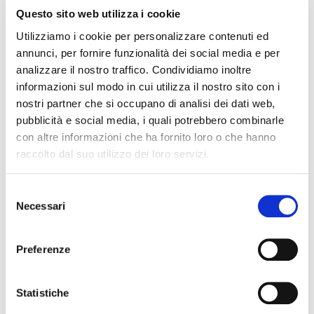
Questo sito web utilizza i cookie
“La scelta di provare Yamaha Harmo su Capoforte SQ204i
Utilizziamo i cookie per personalizzare contenuti ed
a Venezia non è casuale – ha dichiarato
Alessandro
annunci, per fornire funzionalità dei social media e per
Russo, Marine division manager di Yamaha Motor
– La
analizzare il nostro traffico. Condividiamo inoltre
informazioni sul modo in cui utilizza il nostro sito con i
barca è stata proprio pensata per un utilizzo in una città
nostri partner che si occupano di analisi dei dati web,
fluviale o lagunare dove la preservazione dell’ambiente e
pubblicità e social media, i quali potrebbero combinarle
del patrimonio artistico e culturale è fondamentale. Inoltre,
con altre informazioni che ha fornito loro o che hanno
torneremo a Venezia alla
prossima edizione del Salone
raccolto dal suo utilizzo dei loro servizi.
Nautico
che, come Yamaha, pone grande attenzione
all’ambiente e si fa promotore della propulsione elettrica per
Selezione
la salvaguardia del territorio”.
Necessari
del
consenso
Yamaha e Harmo saranno infatti a Venezia in
Preferenze
occasione del Salone Nautico in programma dal 31
maggio al 4 giugno 2023
. A questo proposito,
Alberto
Statistiche
Bozzo, direttore Marketing di Vela spa e direttore