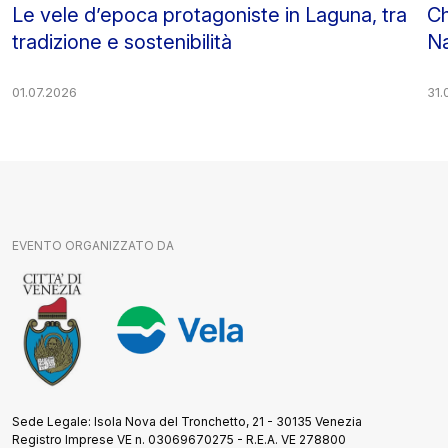
Le vele d’epoca protagoniste in Laguna, tra
Ch
tradizione e sostenibilità
Na
01.07.2026
31.
EVENTO ORGANIZZATO DA
Sede Legale: Isola Nova del Tronchetto, 21 - 30135 Venezia
Registro Imprese VE n. 03069670275 - R.E.A. VE 278800