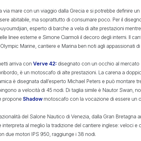
a via mare con un viaggio dalla Grecia e si potrebbe definire 
essere abitabile, ma soprattutto di consumare poco. Per il disegn
uyoumdjian, esperto di barche a vela di alte prestazioni ment
elle linee esterne e Simone Ciarmoli il decoro degli interni. Il ca
i Olympic Marine, cantiere e Marina ben noti agli appassionati di 
etti arriva con
Verve 42:
disegnato con un occhio al mercato
fuoribordo, è un motoscafo di alte prestazioni. La carena a dopp
namica è disegnata dall’esperto Michael Peters e può montare t
pingono a velocità di 45 nodi. Di taglia simile è Nautor Swan, 
he propone
Shadow
motoscafo con la vocazione di essere un o
nazionalità del Salone Nautico di Venezia, dalla Gran Bretagna a
 interpreta al meglio la tradizione del cantiere inglese: veloci e
Con due motori IPS 950, raggiunge i 38 nodi.