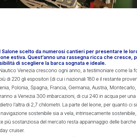
l Salone scelto da numerosi cantieri per presentare le loro
gione estiva. Quest’anno una rassegna ricca che cresce, pe
bilità di scegliere la barca sognata e ideale.
 Nautico Venezia crescono ogni anno, a testimoniare come la fo
più di 220 gli espositori (di cui i nazionali 180 e il restante pro
venia, Polonia, Spagna, Francia, Germania, Austria, Montecarlo
eranno a Venezia 300 imbarcazioni, di cui 240 in acqua per una 
dietro l’altra di 2,7 chilometri. La parte del leone, per quanto ci s
la navigazione sostenibile sia a vela, intrinsecamente sostenibile
arte più sostanziosa del mercato resta appannaggio delle barche
day cruiser.