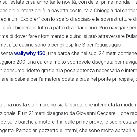
 sull’estate ci saranno tante novità, con delle “prime mondiali” 
ensioni e intenzioni è la navetta costruita a Chioggia dal cantie
ed è un “Explorer” con lo scafo di acciaio e le sovrastrutture di 
si può chiedere di tutto a patto di andar piano. Può navigare per
rima di dover fare rifornimento e quindi si può attraversare l’At
etri. Le cabine sono 5 per gli ospiti e 3 per l’equipaggio.
resenta
wallywhy 150
, una barca che nei suoi 24 metri contiene
maggiore 200: una carena molto scorrevole disegnata per naviga
un consumo ridotto grazie alla poca potenza necessaria e intern
colare la cabina per l’armatore posta a prua nel ponte principale
 una novità sia il marchio sia la barca, che interpreta la moder
ionale. È un 21 metri disegnato da Giovanni Ceccarelli, che racc
ee sulle barche a motore. Fin dalle prime prove, le sue prestaz
rogetto. Particolari pozzetto e interni, che sono molto abitabili e 