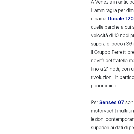
A Venezia in anticipo
L’ammiraglia per dim
chiama
Ducale 120
quelle barche a cui 
velocità di 10 nodi p
supera di poco i 36 m
Il Gruppo Ferretti p
novità del fratello 
fino a 21 nodi, con 
rivoluzioni. In parti
panoramica.
Per
Senses 07
sono
motoryacht multifunz
lezioni contemporan
superiori ai dati di p