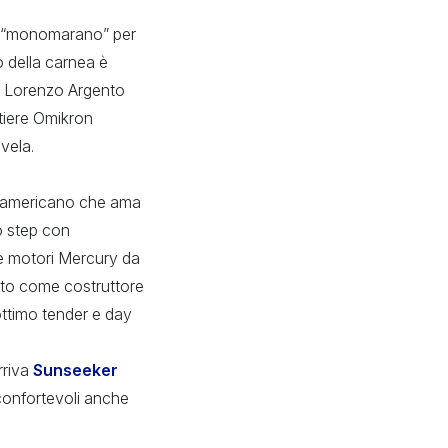
un “monomarano” per
o della carnea è
re Lorenzo Argento
ntiere Omikron
vela.
 americano che ama
io step con
re motori Mercury da
noto come costruttore
ttimo tender e day
rriva
Sunseeker
 confortevoli anche