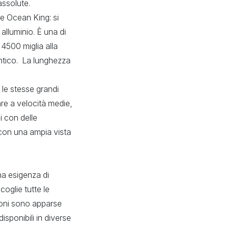
assolute.
re Ocean King: si
alluminio. È una di
 4500 miglia alla
lantico. La lunghezza
 le stesse grandi
re a velocità medie,
i con delle
, con una ampia vista
na esigenza di
oglie tutte le
ioni sono apparse
disponibili in diverse