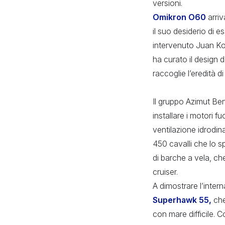
versioni.
Omikron O60
arriv
il suo desiderio di 
intervenuto Juan Ko
ha curato il design d
raccoglie l’eredità d
Il gruppo Azimut Ben
installare i motori 
ventilazione idrodi
450 cavalli che lo s
di barche a vela, c
cruiser.
A dimostrare l’inter
Superhawk 55,
che
con mare difficile. 