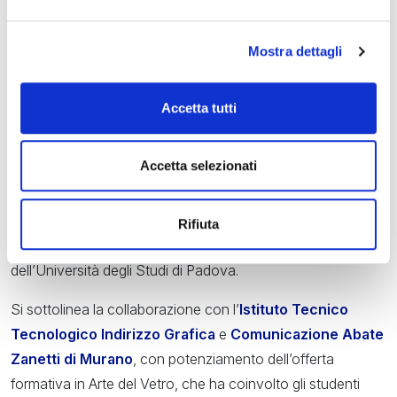
Spezia a promuovere agli studenti del Corso di studio in
Yacht Design e del Corso di Studio in Design Navale e
Mostra dettagli
Nautico la sfida del bando.
Inoltre, sempre nell’ambito dell’Academy Lab, verranno
Accetta tutti
presentati i prototipi di imbarcazioni sviluppati dai team
studenteschi del Polito Sailing Team, gruppo studentesco
Accetta selezionati
del Dipartimento di Ingegneria Meccanica e Aerospaziale –
Politecnico di Torino, dell’Audace Sailing Team del
Dipartimento di Ingegneria e Architettura dell’Università
Rifiuta
degli Studi di Trieste e del Mètis Vela Unipd, il team velico
dell’Università degli Studi di Padova.
Si sottolinea la collaborazione con l’
Istituto Tecnico
Tecnologico Indirizzo Grafica
e
Comunicazione Abate
Zanetti di Murano
, con potenziamento dell’offerta
formativa in Arte del Vetro, che ha coinvolto gli studenti