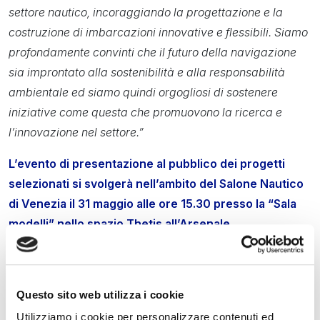
settore nautico, incoraggiando la progettazione e la
costruzione di imbarcazioni innovative e flessibili. Siamo
profondamente convinti che il futuro della navigazione
sia improntato alla sostenibilità e alla responsabilità
ambientale ed siamo quindi orgogliosi di sostenere
iniziative come questa che promuovono la ricerca e
l’innovazione nel settore.”
L’evento di presentazione al pubblico dei progetti
selezionati si svolgerà nell’ambito del Salone Nautico
di Venezia il 31 maggio alle ore 15.30 presso la “Sala
modelli” nello spazio Thetis all’Arsenale.
Il Comitato scientifico, coordinato da
Nuvolari con Carlo
Nuvolari-Duodo
,
ingegnere e architetto navale, a.d. di
Nuvolari Lenard srl
., è composto da
Mariacristina
Questo sito web utilizza i cookie
Gribaudi Presidente MUVE , Luigi Foresti, Presidente
Utilizziamo i cookie per personalizzare contenuti ed