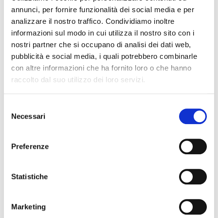
di MASE generators SpA, Andrea Ratti, docente di
annunci, per fornire funzionalità dei social media e per
analizzare il nostro traffico. Condividiamo inoltre
yacht design presso il Dipartimento di Design del
informazioni sul modo in cui utilizza il nostro sito con i
Politecnico di Milano.
nostri partner che si occupano di analisi dei dati web,
Inoltre, verrà affiancata all’esposizione dei progetti
pubblicità e social media, i quali potrebbero combinarle
selezionati nell’ambito del bando la presenza dei migliori
con altre informazioni che ha fornito loro o che hanno
progetti provenienti da un’Università italiana selezionata dal
raccolto dal suo utilizzo dei loro servizi.
Comitato nell’ambito del MUVE YACHT PROJECT
Academy Lab.
Selezione
Necessari
del
La sezione
Academy Lab
verrà presentata per la prima
consenso
volta in questa edizione del Salone, accogliendo gli
Preferenze
elaborati maggiormente rappresentativi e innovativi frutto
della ricerca accademica dell’Ateneo prescelto. Per la prima
Statistiche
edizione il Comitato Scientifico ha voluto valorizzare
l’offerta formativa nazionale, invitando l’Università degli
Marketing
Studi di Genova – Promostudi – Campus Universitario – La