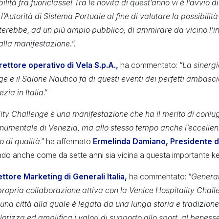
ilità fra fuoriclasse!
Tra le novità di quest’anno vi è l’avvio d
’Autorità di Sistema Portuale al fine di valutare la possibilit
erebbe, ad un più ampio pubblico, di ammirare da vicino l’int
alla manifestazione.”.
rettore operativo di Vela S.p.A.,
ha commentato: “
La sinergi
e e il Salone Nautico fa di questi eventi dei perfetti ambasci
zia in Italia
.”
ity Challenge è una manifestazione che ha il merito di coniu
numentale di Venezia, ma allo stesso tempo anche l’eccellenza
o di qualità
.” ha affermato
Ermelinda Damiano, Presidente d
do anche come da sette anni sia vicina a questa importante k
ttore Marketing di Generali Italia,
ha commentato: “
General
ropria collaborazione attiva con la Venice Hospitality Challe
na città alla quale è legata da una lunga storia e tradizione
lorizza ed amplifica i valori di supporto allo sport, al benesser