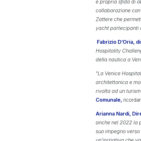
e propria sfida di ab
collaborazione con l
Zattere che permett
yacht partecipanti 
Fabrizio D’Oria, di
Hospitality Challeng
della nautica a Vene
“
La Venice Hospital
architettonica e mo
rivolta ad un turism
Comunale,
ricordan
Arianna Nardi, Dire
anche nel 2022 la p
suo impegno verso u
un’iniziativa che va