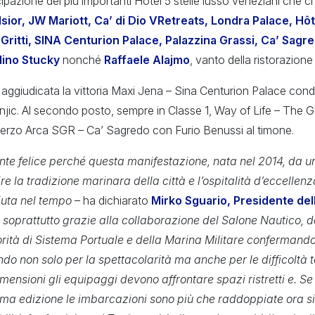
ipazione dei più importanti Hôtel 5 stelle lusso veneziani che 
sior, JW Mariott, Ca’ di Dio VRetreats, Londra Palace, Hôt
, Gritti, SINA Centurion Palace, Palazzina Grassi, Ca’ Sagr
olino Stucky
nonché
Raffaele Alajmo
, vanto della ristorazione
aggiudicata la vittoria Maxi Jena – Sina Centurion Palace cond
ic. Al secondo posto, sempre in Classe 1, Way of Life – The Gri
terzo Arca SGR – Ca’ Sagredo con Furio Benussi al timone.
te felice perché questa manifestazione, nata nel 2014, da u
re la tradizione marinara della città e l’ospitalità d’eccellen
uta nel tempo
– ha dichiarato
Mirko Sguario, Presidente del
 soprattutto grazie alla collaborazione del Salone Nautico, 
orità di Sistema Portuale e della Marina Militare confermand
do non solo per la spettacolarità ma anche per le difficoltà 
mensioni gli equipaggi devono affrontare spazi ristretti e. S
rima edizione le imbarcazioni sono più che raddoppiate ora si