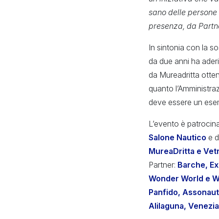
sano delle persone 
presenza, da Partner
In sintonia con la s
da due anni ha aderi
da Mureadritta ottenu
quanto l’Amministra
deve essere un esem
L’evento è patrocin
Salone Nautico
e d
MureaDritta e Vetr
Partner:
Barche, Ex
Wonder World e W
Panfido, Assonauti
Alilaguna, Venezia