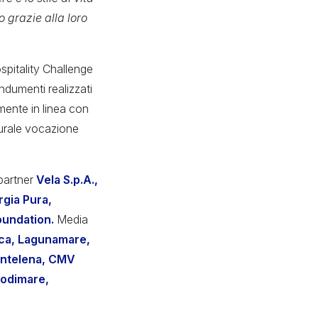
o grazie alla loro
ospitality Challenge
ndumenti realizzati
amente in linea con
urale vocazione
partner
Vela S.p.A.,
rgia Pura,
oundation.
Media
ica, Lagunamare,
ntelena, CMV
todimare,