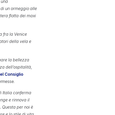
i una
à di un ormeggio alle
era flotta dei maxi
a fra la Venice
atori della vela e
gare la bellezza
 dell’ospitalità,
el Consiglio
ermesse.
i Italia conferma
nge e rinnova il
. Questa per noi è
e e lo stile di vita