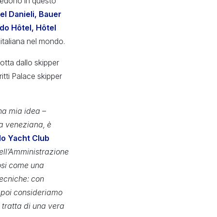
credono in questo
el Danieli, Bauer
edo Hôtel, Hôtel
 italiana nel mondo.
otta dallo skipper
tti Palace skipper
na mia idea –
za veneziana, è
lo Yacht Club
dell’Amministrazione
osi come una
tecniche: con
e poi consideriamo
 tratta di una vera