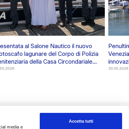
esentata al Salone Nautico il nuovo
Penulti
toscafo lagunare del Corpo di Polizia
Venezia
nitenziaria della Casa Circondariale
innovazi
anta Maria Maggiore” di Venezia
.05.2026
30.05.2026
Accetta tutti
cial media e