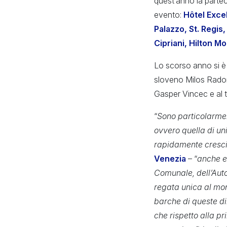
quest’anno la partec
evento:
Hôtel Excel
Palazzo, St. Regis
Cipriani, Hilton M
Lo scorso anno si è 
sloveno Milos Radonj
Gasper Vincec e al 
“
Sono particolarmen
ovvero quella di uni
rapidamente cresci
Venezia
– “
anche e
Comunale, dell’Aut
regata unica al mon
barche di queste di
che rispetto alla p