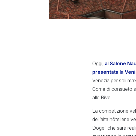
Oggi,
al Salone Nau
presentata la Veni
Venezia per soli max
Come di consueto sar
alle Rive.
La competizione vel
dell’alta hôtellerie
Doge” che sarà real