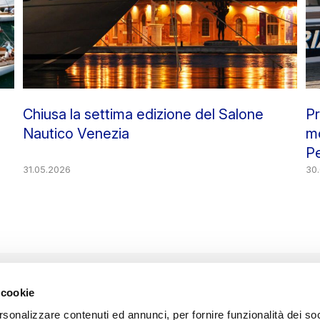
,
Chiusa la settima edizione del Salone
Pr
Nautico Venezia
mo
Pe
31.05.2026
“S
30
 cookie
rsonalizzare contenuti ed annunci, per fornire funzionalità dei so