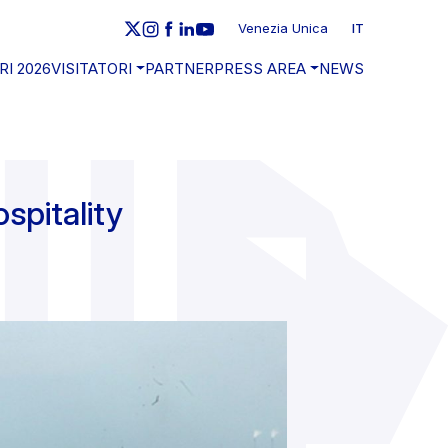
Venezia Unica
IT
RI 2026
VISITATORI
PARTNER
PRESS AREA
NEWS
spitality