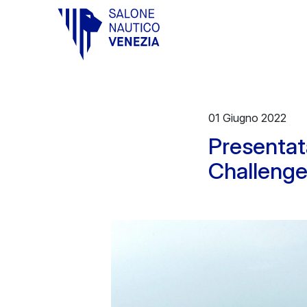
Vai al contenuto principale
01 Giugno 2022
Presentata
Challeng