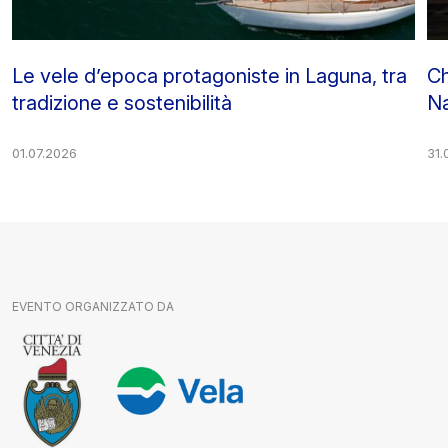
Le vele d’epoca protagoniste in Laguna, tra
Ch
tradizione e sostenibilità
Na
01.07.2026
31.
EVENTO ORGANIZZATO DA