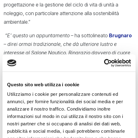
progettazione e la gestione del ciclo di vita di unità a
noleggio, con particolare attenzione alla sostenibilità
ambientale.”
“E’ questo un appuntamento
– ha sottolineato
Brugnaro
–
direi ormai tradizionale, che dà ulteriore lustro e
interesse al Salone Nautico. Ringrazio davvero di cuore
gli organizzatori che ogni volta riescono ad allestire una
manifestazione che propone idee e soluzioni riguardo a
tematiche di grande respiro e attualità, dando nel
Questo sito web utilizza i cookie
contempo grande spazio ai giovani, che sono il nostro
Utilizziamo i cookie per personalizzare contenuti ed
futuro.”
annunci, per fornire funzionalità dei social media e per
Novità dell’edizione del 2023 la sezione “
MUVE YACHT
analizzare il nostro traffico. Condividiamo inoltre
informazioni sul modo in cui utilizza il nostro sito con i
PROJECT Academy Lab
”, che ogni anno presenterà gli
nostri partner che si occupano di analisi dei dati web,
elaborati maggiormente rappresentativi e innovativi frutto
pubblicità e social media, i quali potrebbero combinarle
della ricerca accademica di un Ateneo di volta in volta