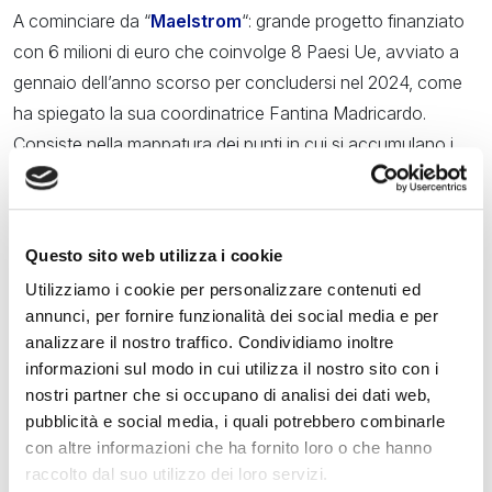
A cominciare da “
Maelstrom
“: grande progetto finanziato
con 6 milioni di euro che coinvolge 8 Paesi Ue, avviato a
gennaio dell’anno scorso per concludersi nel 2024, come
ha spiegato la sua coordinatrice Fantina Madricardo.
Consiste nella mappatura dei punti in cui si accumulano i
rifiuti sui fondali, nell’uso di nuove tecnologie sostenibili e
innovative per raccoglierli e riciclarli e in un’attività di
educazione e coinvolgimento della popolazione. Si svolge
Questo sito web utilizza i cookie
in due siti pilota: una località in Portogallo e Venezia. Qui si
Utilizziamo i cookie per personalizzare contenuti ed
sta mettendo a punto una piattaforma robotica per la
annunci, per fornire funzionalità dei social media e per
pulizia, ancora in fase di test, che potrà aspirare o prendere
analizzare il nostro traffico. Condividiamo inoltre
con un gancio i rifiuti, come è stato illustrato dai relatori. Da
informazioni sul modo in cui utilizza il nostro sito con i
fine estate sarà tentata la pulizia in un sito costiero e uno
nostri partner che si occupano di analisi dei dati web,
lagunare (in zona Cavallino e a sud della Giudecca). I rifiuti
pubblicità e social media, i quali potrebbero combinarle
con altre informazioni che ha fornito loro o che hanno
saranno separati da un robot. Poi si potrebbe procedere
raccolto dal suo utilizzo dei loro servizi.
con il riciclo mecccanico o il riciclo chimico tramite pirolisi a