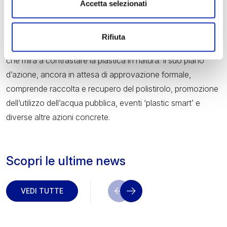
“
Marless
“, facendo riferimento all’uso di droni acquatici per
Accetta selezionati
la raccolta di rifiuti e robot che si muovono in acqua. Infine
Giorgio Bagordo si è soffermato sul programma del WWF
Rifiuta
“
Plastic Smart Cities
” sottoscritto dal Comune di Venezia
che mira a contrastare la plastica in natura. Il suo piano
d’azione, ancora in attesa di approvazione formale,
comprende raccolta e recupero del polistirolo, promozione
dell’utilizzo dell’acqua pubblica, eventi ‘plastic smart’ e
diverse altre azioni concrete.
Scopri le ultime news
VEDI TUTTE