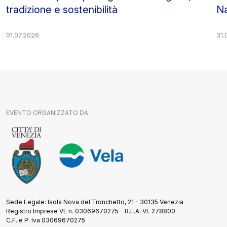
tradizione e sostenibilità
Na
01.07.2026
31.
EVENTO ORGANIZZATO DA
Sede Legale: Isola Nova del Tronchetto, 21 - 30135 Venezia
Registro Imprese VE n. 03069670275 - R.E.A. VE 278800
C.F. e P. Iva 03069670275