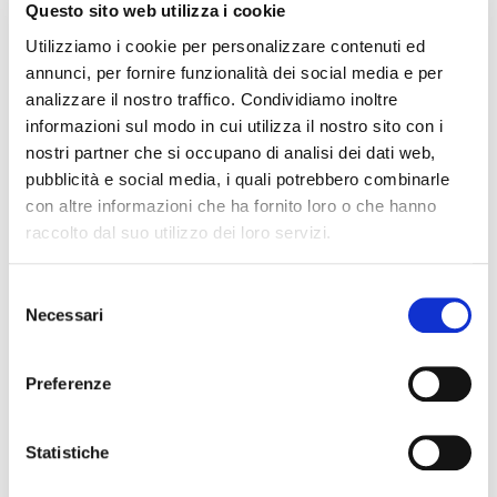
Questo sito web utilizza i cookie
cultura, dello sviluppo dell’ecosistema della nostra
Utilizziamo i cookie per personalizzare contenuti ed
laguna. Una visione completa che, partendo dalla
annunci, per fornire funzionalità dei social media e per
passione per il mare e per la navigazione, proietta la
analizzare il nostro traffico. Condividiamo inoltre
nostra città verso lo sviluppo innovativo di una filiera che
informazioni sul modo in cui utilizza il nostro sito con i
offre possibilità economiche di sicuro interesse, ma
nostri partner che si occupano di analisi dei dati web,
pubblicità e social media, i quali potrebbero combinarle
anche capacità professionali d’eccellenza”.
con altre informazioni che ha fornito loro o che hanno
In rappresentanza del
Gruppo AVM/Actv s
ono intervenuti
raccolto dal suo utilizzo dei loro servizi.
il responsabile
Direzione Manutenzione Mezzi Navali,
Salvatore Savarese,
e il direttore
Mobilità Lagunare
Selezione
Necessari
del
Gianluca Cuzzolin
che ha sottolineato che “
la
consenso
collaborazione e il supporto alla formazione è per Actv
Preferenze
un’occasione indispensabile, partendo dal fatto che nel
nostro cantiere sono impiegati 250 persone e altre 980
operano sui mezzi di navigazione. Il Gruppo AVM da
Statistiche
anni ospita nel proprio cantiere navale i progetti PCTO e