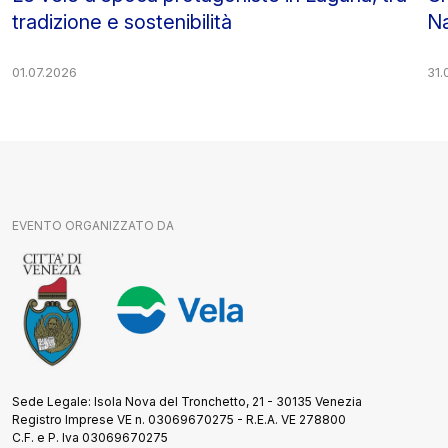
tradizione e sostenibilità
Na
01.07.2026
31.
EVENTO ORGANIZZATO DA
Sede Legale: Isola Nova del Tronchetto, 21 - 30135 Venezia
Registro Imprese VE n. 03069670275 - R.E.A. VE 278800
C.F. e P. Iva 03069670275