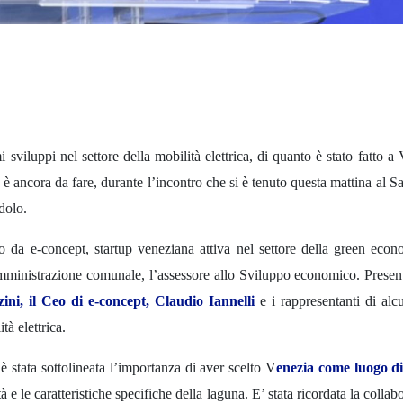
mi sviluppi nel settore della mobilità elettrica, di quanto è stato fatto a
e è ancora da fare, durante l’incontro che si è tenuto questa mattina al S
dolo.
o da e-concept, startup veneziana attiva nel settore della green econ
mministrazione comunale, l’assessore allo Sviluppo economico. Presen
ini, il Ceo di e-concept, Claudio Iannelli
e i rappresentanti di alcu
tà elettrica.
è stata sottolineata l’importanza di aver scelto V
enezia come luogo d
tà e le caratteristiche specifiche della laguna. E’ stata ricordata la colla