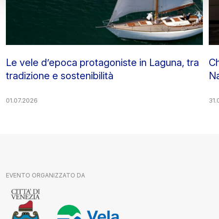
Le vele d’epoca protagoniste in Laguna, tra
Ch
tradizione e sostenibilità
Na
01.07.2026
31.
EVENTO ORGANIZZATO DA