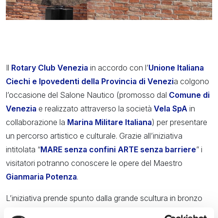
Il
Rotary Club Venezia
in accordo con l’
Unione Italiana
Ciechi e Ipovedenti della Provincia di Venezi
a colgono
l’occasione del Salone Nautico (promosso dal
Comune di
Venezia
e realizzato attraverso la società
Vela SpA
in
collaborazione la
Marina Militare Italiana
) per presentare
un percorso artistico e culturale. Grazie all’iniziativa
intitolata “
MARE senza confini ARTE senza barriere
” i
visitatori potranno conoscere le opere del Maestro
Gianmaria Potenza
.
L’iniziativa prende spunto dalla grande scultura in bronzo
L’Astrolabio
del Maestro Gianmaria Potenza che sarà