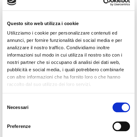
futuro oggetto di donazione e che sarà custodita da
quest’anno all’Arsenale. Un’opera di 220 cm di altezza, che,
come tutte la serie di bronzi dell’artista, è stata ideata per
Questo sito web utilizza i cookie
essere vista ed “esplorata”, grazie alla materia incorruttibile,
Utilizziamo i cookie per personalizzare contenuti ed
alle caratteristiche delle superfici variamente trattate ed
annunci, per fornire funzionalità dei social media e per
infine alla mobilità stessa delle opere che spesso possono
analizzare il nostro traffico. Condividiamo inoltre
informazioni sul modo in cui utilizza il nostro sito con i
essere ruotate manualmente.
nostri partner che si occupano di analisi dei dati web,
Come il Mare così l’Arte non hanno barriere, richiedono
pubblicità e social media, i quali potrebbero combinarle
con altre informazioni che ha fornito loro o che hanno
curiosità e attenzione per capire, conoscere e vedere con
raccolto dal suo utilizzo dei loro servizi.
gli occhi del cuore e si incontrano dando vita ad un nuovo
service rotariano, per una cultura senza barriere in accordo
Selezione
con l’Unione Italiana Ciechi e Ipovedenti della Provincia di
Necessari
del
Venezia
consenso
Preferenze