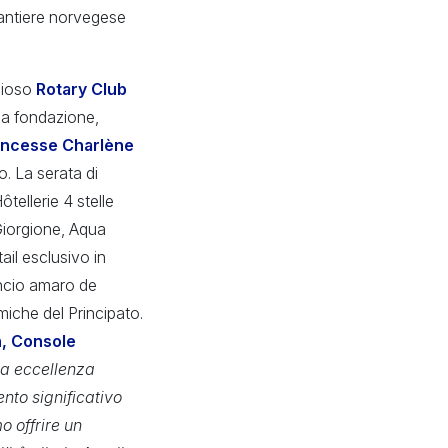
cantiere norvegese
igioso
Rotary Club
sua fondazione,
incesse Charlène
. La serata di
tellerie 4 stelle
 Giorgione, Aqua
il esclusivo in
ancio amaro de
iche del Principato.
n, Console
ca eccellenza
nto significativo
o offrire un