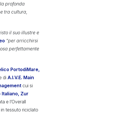
 la profonda
 tra cultura,
o il suo illustre e
feo
“per arricchirsi
sposa perfettamente
elico PortodiMare,
e di
A.I.V.E. Main
anagement
cui si
 Italiano, Zur
ta e l’Overall
in tessuto riciclato