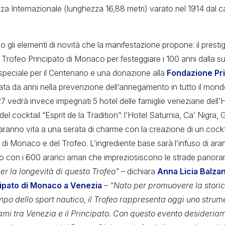
za Internazionale (lunghezza 16,88 metri) varato nel 1914 dal 
gli elementi di novità che la manifestazione propone: il prest
l Trofeo Principato di Monaco per festeggiare i 100 anni dalla 
speciale per il Centenario e una donazione alla
Fondazione Pr
ata da anni nella prevenzione dell’annegamento in tutto il mondo
7 vedrà invece impegnati 5 hotel delle famiglie veneziane dell’Hô
el cocktail “Esprit de la Tradition”: l’Hotel Saturnia, Ca’ Nigra,
ranno vita a una serata di charme con la creazione di un cockta
 di Monaco e del Trofeo. L’ingrediente base sarà l’infuso di ar
to con i 600 aranci amari che impreziosiscono le strade panoram
er la longevità di questo Trofeo”
– dichiara
Anna Licia Balza
cipato di Monaco a Venezia
–
“Nato per promuovere la stori
 dello sport nautico, il Trofeo rappresenta oggi uno strume
gami tra Venezia e il Principato. Con questo evento desideriam