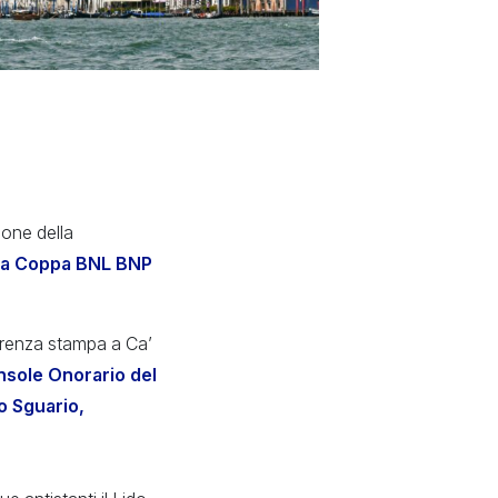
ione della
una Coppa BNL BNP
ferenza stampa a Ca’
nsole Onorario del
o Sguario,