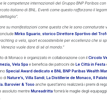
e le competenze internazionali del Gruppo BNP Paribas con
ato italiano di BNL. Eventi come questo rafforzano il legame
 dettaglio”.
are su manifestazioni come questa che le sono connaturate vist
onclude
Mirko Sguario
,
storico Direttore Sportivo del Tro
yachting a vela, sport ecosostenibile per eccellenza che si 
 Venezia vuole dare di sé al mondo.”
pato di Monaco è organizzato in collaborazione con il
Circolo V
nezia, Vela Spa
e beneficia dei patrocini de
Le Città in Festa
uno
Special Award dedicato e BNL BNP Paribas Wealth M
to di
Nature’s, Villa Sandi
,
La Distillerie de Monaco, Il Palato
a. Barovier & Toso
anche quest’anno realizzerà i premi di rega
re assoluto mentre
Mureadritta
fornirà le maglie degli equipaggi 
.