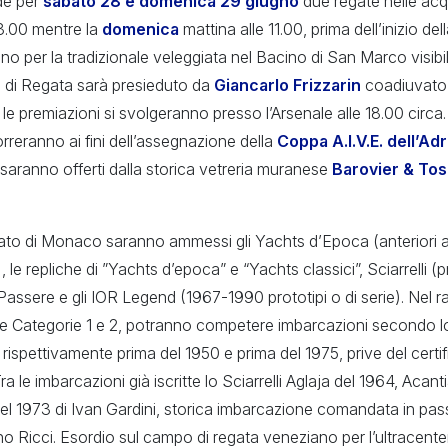
de per
sabato 28 e domenica 29 giugno
due regate nelle acqu
13.00 mentre la
domenica
mattina alle 11.00, prima dell’inizio de
nno per la tradizionale veleggiata nel Bacino di San Marco visibi
o di Regata sarà presieduto da
Giancarlo Frizzarin
coadiuvato
, le premiazioni si svolgeranno presso l’Arsenale alle 18.00 circa. I 
reranno ai fini dell’assegnazione della
Coppa A.I.V.E. dell’Ad
ri saranno offerti dalla storica vetreria muranese
Barovier & To
pato di Monaco saranno ammessi gli Yachts d’Epoca (anteriori al
 le repliche di ”Yachts d’epoca” e “Yachts classici”, Sciarrelli (
che Passere e gli IOR Legend (1967-1990 prototipi o di serie). Ne
e Categorie 1 e 2, potranno competere imbarcazioni secondo lo 
 rispettivamente prima del 1950 e prima del 1975, prive del certi
Tra le imbarcazioni già iscritte lo Sciarrelli Aglaja del 1964, Acant
 del 1973 di Ivan Gardini, storica imbarcazione comandata in pa
Cino Ricci. Esordio sul campo di regata veneziano per l’ultracent