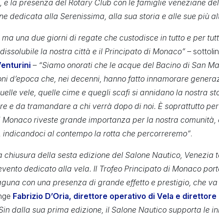
à, e la presenza del Rotary Club con le famiglie veneziane dell’
e dedicata alla Serenissima, alla sua storia e alle sue più alt
, ma una due giorni di regate che custodisce in tutto e per tu
issolubile la nostra città e il Principato di Monaco”
– sottolin
enturini
–
“Siamo onorati che le acque del Bacino di San Ma
ni d’epoca che, nei decenni, hanno fatto innamorare generaz
elle vele, quelle cime e quegli scafi si annidano la nostra sto
are e da tramandare a chi verrà dopo di noi. È soprattutto per
i Monaco riveste grande importanza per la nostra comunità, 
 indicandoci al contempo la rotta che percorreremo”
.
la chiusura della sesta edizione del Salone Nautico, Venezia 
evento dedicato alla vela. Il Trofeo Principato di Monaco por
aguna con una presenza di grande effetto e prestigio, che va a
unge
Fabrizio D’Oria, direttore operativo di Vela e direttore
Sin dalla sua prima edizione, il Salone Nautico supporta le in