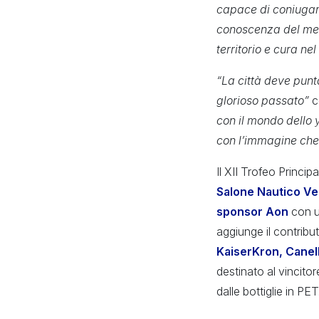
capace di coniugar
conoscenza del merc
territorio e cura nel
“La città deve punt
glorioso passato”
c
con il mondo dello 
con l’immagine che
Il XII Trofeo Princi
Salone Nautico Ve
sponsor Aon
con 
aggiunge il contribu
KaiserKron, Canell
destinato al vincito
dalle bottiglie in PET