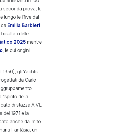
e antistanti il Lido
lla seconda prova, le
le lungo le Rive dal
 da
Emilia Barbieri
risultati delle
riatico 2025
mentre
so
, le cui origini
 1950), gli Yachts
progettati da Carlo
l raggruppamento
“spirito della
ficato di stazza AIVE
ia del 1971 e la
ssato anche dal mito
enaria Fantàsia, un