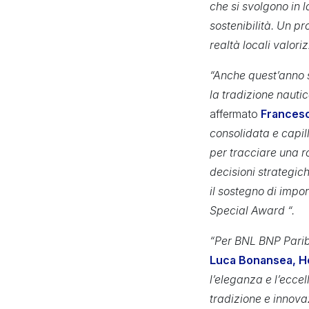
che si svolgono in l
sostenibilità. Un pr
realtà locali valori
“Anche quest’anno s
la tradizione nauti
affermato
Francesc
consolidata e capil
per tracciare una r
decisioni strategic
il sostegno di impo
Special Award “.
“Per BNL BNP Parib
Luca Bonansea, H
l’eleganza e l’ecce
tradizione e innova