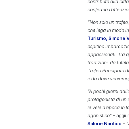
contributo alla citt
conferma l’attenzion
“Non solo un trofeo
che lega in modo ind
Turismo, Simone V
ospitino imbarcazio
appassionati. Tra qu
tradizioni, da tutel
Trofeo Principato d
e da dove veniamo,
“A pochi giorni dal
protagonista di un 
le vele d’epoca in l
agonistico”
– aggi
Salone Nautico
–
“