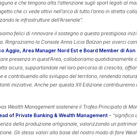
aguna e che tengono alta l’attenzione sugli sport legati al mar
ogetto che ci vede attivi nell’arco di tutto l’anno in stretta co
zzando le infrastrutture dell’Arsenale”.
iamo felici di rinnovare il sostegno a questa prestigiosa iniz
ca. Ringraziamo la Console Anna Licia Balzan per averci coin
o Aggio, Area Manager Nord Est e Board Member di Aon
lare presenza in quest’Area, collaboriamo quotidianamente c
otta sicura, supportandole nel loro percorso di crescita, affi
he e contribuendo allo sviluppo del territorio, rendendo natur
rtanti iniziative. Anche per questa XII Edizione contribuiremo
as Wealth Management sostenere il Trofeo Principato di M
ead of Private Banking & Wealth Management
–
“significa
llenza della produzione artigianale, valorizzando un patrimoni
zione. Gli stessi valori alla base del nostro modo di fare W