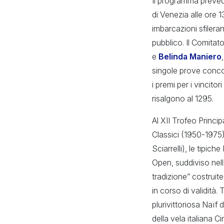
Il programma preve
di Venezia alle ore 
imbarcazioni sfilera
pubblico. Il Comitat
e
Belinda Maniero
singole prove concor
i premi per i vincito
risalgono al 1295.
Al XII Trofeo Princi
Classici (1950-1975),
Sciarrelli), le tipi
Open, suddiviso nell
tradizione” costruite
in corso di validità. 
plurivittoriosa Naïf
della vela italiana 