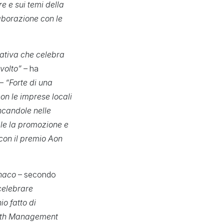
e e sui temi della
llaborazione con le
iativa che celebra
volto” –
ha
–
“Forte di una
on le imprese locali
ancandole nelle
ale la promozione e
 con il premio Aon
onaco
– secondo
 celebrare
o fatto di
ealth Management