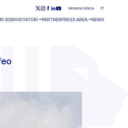
Venezia Unica
IT
RI 2026
VISITATORI
PARTNER
PRESS AREA
NEWS
feo