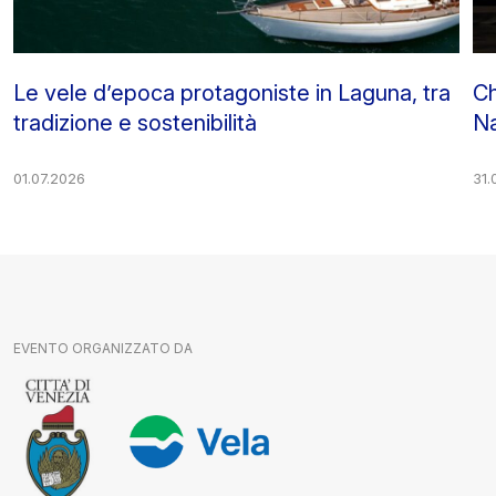
Le vele d’epoca protagoniste in Laguna, tra
Ch
tradizione e sostenibilità
Na
01.07.2026
31.
EVENTO ORGANIZZATO DA