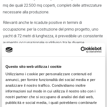
mq dei quali 22.500 mq coperti, completi delle attrezzature
necessarie alla produzione.
Rilevanti anche le ricadute positive in termini di
occupazione: per la costruzione del primo progetto, uno
yacht di 72 metri di lunghezza, è prevedibile un consistente
aumento occupazionale suddiviso tra le diverse
specializzazioni, tra operai e impiegati, tra società di servizi
e i tanti fornitori e artigiani che contribuiranno, con il loro
lavoro e la loro professionalità, alla costruzione di uno
Questo sito web utilizza i cookie
yacht davvero unico.
Utilizziamo i cookie per personalizzare contenuti ed
Il primo progetto attualmente in costruzione è il
annunci, per fornire funzionalità dei social media e per
analizzare il nostro traffico. Condividiamo inoltre
Moonflower 72, un’imbarcazione in acciaio ed
informazioni sul modo in cui utilizza il nostro sito con i
alluminio
sviluppata in collaborazione con lo studio
nostri partner che si occupano di analisi dei dati web,
milanese Nauta Design.
Il varo è previsto nella
pubblicità e social media, i quali potrebbero combinarle
primavera 2025.