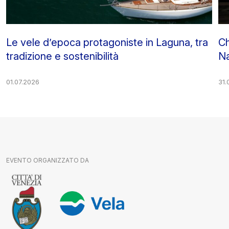
Le vele d’epoca protagoniste in Laguna, tra
Ch
tradizione e sostenibilità
Na
01.07.2026
31.
EVENTO ORGANIZZATO DA