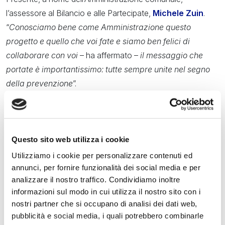
l’assessore al Bilancio e alle Partecipate,
Michele Zuin
.
“
C
onosciamo bene come Amministrazione questo
progetto e quello che voi fate e siamo ben felici di
collaborare con voi
– ha affermato –
il messaggio che
portate è importantissimo:
t
utte sempre unite nel segno
della prevenzione
”.
Desire Dis-Equality è progetto di inclusione sportiva
ma, ancor prima, di rinascita.
Condividere la vita in mare
con persone diversamente abili a bordo della “Dolce Vita”,
Questo sito web utilizza i cookie
una barca a vela di 12 metri in gentile comodato d’uso, per
Utilizziamo i cookie per personalizzare contenuti ed
affrontare un viaggio probabilmente impossibile per la loro
annunci, per fornire funzionalità dei social media e per
condizione e loro risorse, un viaggio che invece diventa un
analizzare il nostro traffico. Condividiamo inoltre
successo sportivo e umano.
ForzaRosa International
informazioni sul modo in cui utilizza il nostro sito con i
Breast Cancer Survivor Outrigger Va’a Paddlers
nasce
nostri partner che si occupano di analisi dei dati web,
pubblicità e social media, i quali potrebbero combinarle
invece dall’incontro tra il gruppo
ForzaRosa Donna 2000