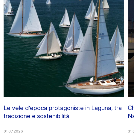
Le vele d’epoca protagoniste in Laguna, tra
Ch
tradizione e sostenibilità
Na
01.07.2026
31.