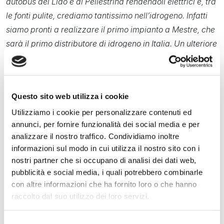
autobus del Lido e di Pellestrina rendendoli elettrici e, tra
le fonti pulite, crediamo tantissimo nell’idrogeno. Infatti
siamo pronti a realizzare il primo impianto a Mestre, che
sarà il primo distributore di idrogeno in Italia. Un ulteriore
passo verso una mobilità e un turismo sostenibile”
.
Durante l’iniziativa sono stati svelati i due punti ricarica
pubblica che, in collaborazione con Veritas, verranno
Questo sito web utilizza i cookie
installati in città ed è stata annunciata la sistemazione di
Utilizziamo i cookie per personalizzare contenuti ed
una terza palina nell’isola di San Servolo. Si aggiungono
annunci, per fornire funzionalità dei social media e per
alla prima struttura, a uso privato, già presente in
analizzare il nostro traffico. Condividiamo inoltre
informazioni sul modo in cui utilizza il nostro sito con i
Fondamenta della Misericordia.
nostri partner che si occupano di analisi dei dati web,
La giornata è stata anche l’occasione per parlare della
pubblicità e social media, i quali potrebbero combinarle
con altre informazioni che ha fornito loro o che hanno
collaborazione con il Comune di San Felice del Benaco,
raccolto dal suo utilizzo dei loro servizi.
rappresentato in conferenza dall’assessore al Bilancio
Marco Baccolo
, che attiverà altre due paline sul lago di
Selezione