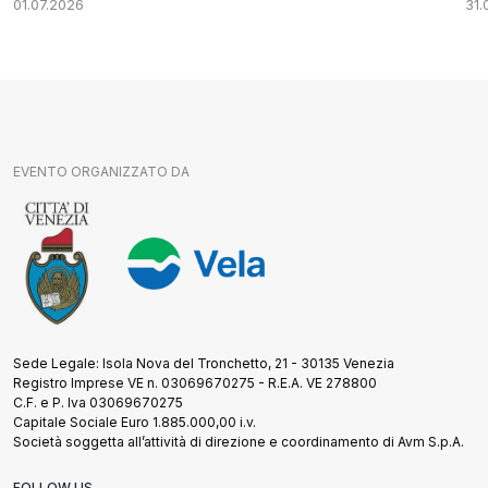
01.07.2026
31.
EVENTO ORGANIZZATO DA
Sede Legale: Isola Nova del Tronchetto, 21 - 30135 Venezia
Registro Imprese VE n. 03069670275 - R.E.A. VE 278800
C.F. e P. Iva 03069670275
Capitale Sociale Euro 1.885.000,00 i.v.
Società soggetta all’attività di direzione e coordinamento di Avm S.p.A.
FOLLOW US