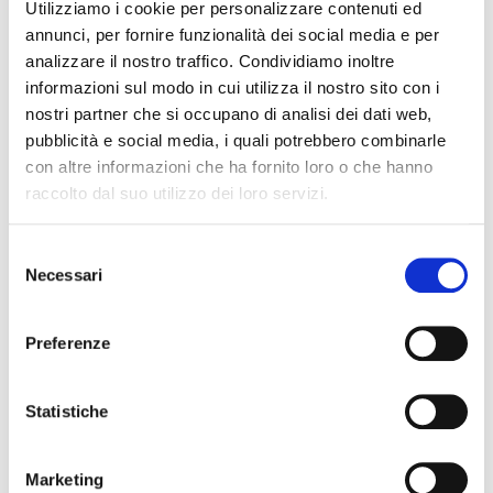
Utilizziamo i cookie per personalizzare contenuti ed
Pietro Cangialosi
annunci, per fornire funzionalità dei social media e per
Francesco Cardaioli
analizzare il nostro traffico. Condividiamo inoltre
Sebastiano Carrettin
informazioni sul modo in cui utilizza il nostro sito con i
Luca Chiumento
nostri partner che si occupano di analisi dei dati web,
Jacopo Colombi
pubblicità e social media, i quali potrebbero combinarle
Mattia Colombi
con altre informazioni che ha fornito loro o che hanno
raccolto dal suo utilizzo dei loro servizi.
Gherardo Gamba
Giovanni Poli
Selezione
Daniele Vania
Necessari
del
Tommaso Santi
consenso
Davide Stefanile
Preferenze
Tommaso Vianello
Nicola Zorzetto
Statistiche
STAFF TECNICO
Mauro Serena
Marketing
Direttore Tecnico