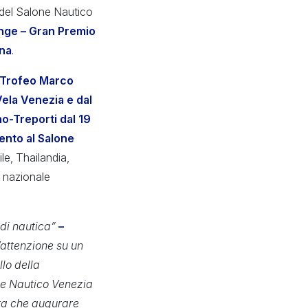
e del Salone Nautico
enge
–
Gran Premio
na
.
 “Trofeo Marco
Vela Venezia e dal
no-Treporti dal 19
ento al Salone
le, Thailandia,
a nazionale
di nautica”
–
’attenzione su un
lo della
one Nautico Venezia
ta che augurare