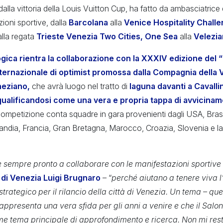
dalla vittoria della Louis Vuitton Cup, ha fatto da ambasciatric
zioni sportive, dalla
Barcolana
alla
Venice Hospitality Chall
alla regata
Trieste Venezia Two Cities, One Sea
alla
Velezia
ogica rientra la collaborazione con la XXXIV edizione del
internazionale di optimist promossa dalla Compagnia della 
neziano,
che avrà luogo nel tratto di
laguna davanti a Cavalli
qualificandosi come una vera e propria tappa di avvicinam
ompetizione conta squadre in gara provenienti dagli USA, Brasi
landia, Francia, Gran Bretagna, Marocco, Croazia, Slovenia e l
è sempre pronto a collaborare con le manifestazioni sportive 
o di Venezia Luigi Brugnaro
– “
perché aiutano a tenere viva l
trategico per il rilancio della città di Venezia.
Un tema – quel
 rappresenta una vera sfida per gli anni a venire e che il Sal
e tema principale di approfondimento e ricerca. Non mi res