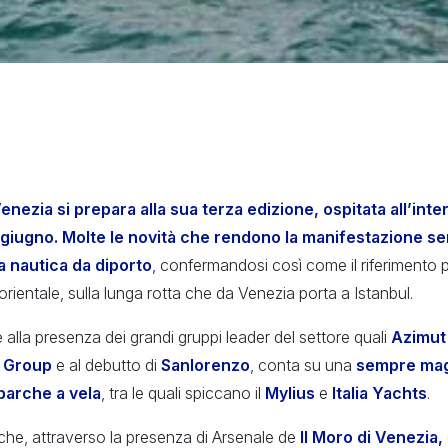
enezia si prepara alla sua terza edizione, ospitata all’inte
 giugno. Molte le novità che rendono la manifestazione s
la nautica da diporto
, confermandosi così come il riferimento pi
rientale, sulla lunga rotta che da Venezia porta a Istanbul.
 alla presenza dei grandi gruppi leader del settore quali
Azimut
i Group
e al debutto di
Sanlorenzo
, conta su una
sempre mag
barche a vela
, tra le quali spiccano il
Mylius
e
Italia Yachts
.
 che, attraverso la presenza di Arsenale de
Il Moro di Venezia,