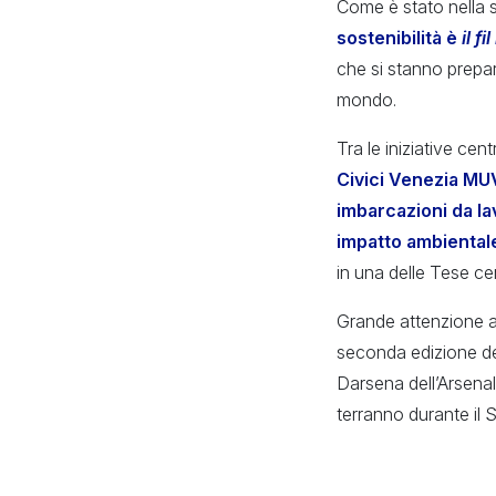
Come è stato nella 
sostenibilità è
il f
che si stanno prepara
mondo.
Tra le iniziative cen
Civici Venezia MUV
imbarcazioni da la
impatto ambiental
in una delle Tese cen
Grande attenzione al
seconda edizione d
Darsena dell’Arsenal
terranno durante il 