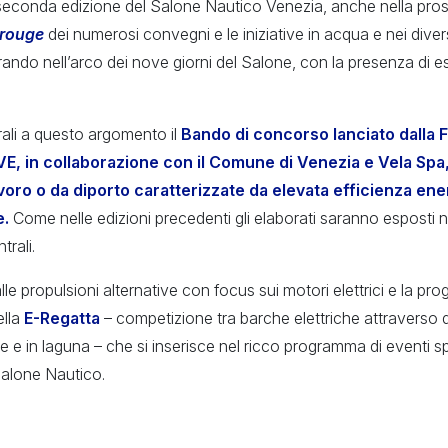
seconda edizione del Salone Nautico Venezia, anche nella pr
il rouge
dei numerosi convegni e le iniziative in acqua e nei diver
ndo nell’arco dei nove giorni del Salone, con la presenza di espe
trali a questo argomento il
Bando di concorso lanciato dalla
E, in collaborazione con il Comune di Venezia e Vela Spa,
voro o da diporto caratterizzate da elevata efficienza ene
e.
Come nelle edizioni precedenti gli elaborati saranno esposti 
trali.
le propulsioni alternative con focus sui motori elettrici e la p
ella
E-Regatta
– competizione tra barche elettriche attraverso 
e e in laguna – che si inserisce nel ricco programma di eventi sp
Salone Nautico.