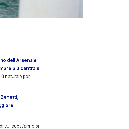
rno dell’Arsenale
empre più centrale
ù naturale per il
 Benetti
,
giore
di cui quest’anno si