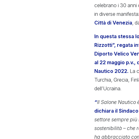
celebrano i 30 anni 
in diverse manifesta
Città di Venezia
, d
In questa stessa l
Rizzotti”, regata 
Diporto Velico Ve
al 22 maggio p.v.,
Nautico 2022.
La c
Turchia, Grecia, Fin
dell’Ucraina.
“
Il Salone Nautico 
dichiara il Sindac
settore sempre più s
sostenibilità – che
ha abbracciato com