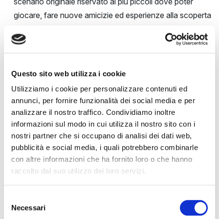
scenario originale riservato ai più piccoli dove poter
giocare, fare nuove amicizie ed esperienze alla scoperta
delle tradizioni veneziane. Una squadra di educatrici
sportive qualificate a disposizione dei piccoli visitatori del
Salone Nautico conducono laboratori didattici sulla
tradizione veneziana tra mappe, antichi mestieri, arte e
Questo sito web utilizza i cookie
storia. Non manca l’attività sportiva con percorsi ginnici
Utilizziamo i cookie per personalizzare contenuti ed
all’aperto, la simulazione di voga con il sandalo
annunci, per fornire funzionalità dei social media e per
tradizionale veneziano a terra, e tanti altri giochi
analizzare il nostro traffico. Condividiamo inoltre
divertenti da scoprire.
informazioni sul modo in cui utilizza il nostro sito con i
nostri partner che si occupano di analisi dei dati web,
Laboratori Port Educational
pubblicità e social media, i quali potrebbero combinarle
A cura di Autorità di Sistema Portuale del Mare Adriatico
con altre informazioni che ha fornito loro o che hanno
Settentrionale, Tesa 98
raccolto dal suo utilizzo dei loro servizi.
Tutti i giorni dalle 11 alle 13 e dalle 15 alle 17
Sabato 30 maggio anche dalle 17 alle 19 Tesa 98
Selezione
Attività ludico-didattiche dedicate a bambine e bambini,
Necessari
del