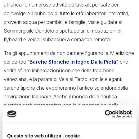
affiancano numerose attività collaterali, pensate per
coinvolgere il pubblico di tutte le età: laboratori interattivi,
prove in acqua per bambini e famiglie, visite guidate al
Sommergibile Dandolo e spettacolari dimostrazioni di
flyboard e veicoli subacquei a comando remoto.
Tra gli appuntamenti da non perdere figurano la IV edizione
del
corteo “
Barche Storiche in legno Dalla Pietà
”, che
vedrà sfilare imbarcazioni iconiche della tradizione
veneziana, e la parata di Vela al Terzo, con le eleganti
barche tipiche che evocheranno l’antico splendore della
navigazione lagunare. Anche il mondo della nautica
elettrica sarà protagonista con le dimostrazioni delle
barche monotipo
GT ELEKTRA
, dedicate ai giovani piloti.
Numerose conferenze e presentazioni arricchiranno la
Questo sito web utilizza i cookie
giornata, tra cui il
Convegno sulla transizione ecologica,