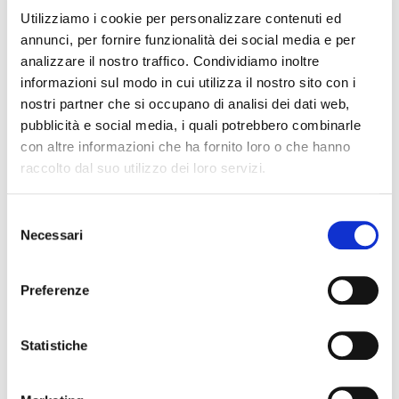
energetica e digitale,
promosso da Assonautica, la
Utilizziamo i cookie per personalizzare contenuti ed
annunci, per fornire funzionalità dei social media e per
presentazione della XXII edizione della Venice Hospitality
analizzare il nostro traffico. Condividiamo inoltre
Challenge, la
XIII edizione del report sull’Economia del Mare
informazioni sul modo in cui utilizza il nostro sito con i
e il convegno che fa il punto su infrastrutture di ricarica e
nostri partner che si occupano di analisi dei dati web,
barche elettriche nella laguna di Venezia, promosso da
pubblicità e social media, i quali potrebbero combinarle
Aqua SuperpPower.
con altre informazioni che ha fornito loro o che hanno
raccolto dal suo utilizzo dei loro servizi.
La manifestazione propone una fitta serie di eventi mirati a
celebrare l’eccellenza della cantieristica e dell’industria
Selezione
nautica, con l’esposizione di yacht, barche a vela e
Necessari
del
imbarcazioni elettriche.
consenso
Proseguono infine le attività collaterali, dai laboratori alle
Preferenze
prove in acqua per bambini e famiglie, oltre alle visite al
Sommergibile Dandolo e alle dimostrazioni di flyboard e
Statistiche
veicoli subacquei a comando remoto.
Infine, tra gli eventi più attesi, la presentazione del Belisama