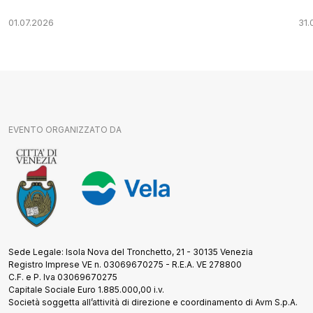
01.07.2026
31.
EVENTO ORGANIZZATO DA
Sede Legale: Isola Nova del Tronchetto, 21 - 30135 Venezia
Registro Imprese VE n. 03069670275 - R.E.A. VE 278800
C.F. e P. Iva 03069670275
Capitale Sociale Euro 1.885.000,00 i.v.
Società soggetta all’attività di direzione e coordinamento di Avm S.p.A.