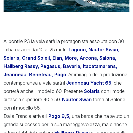
Al pontile P3 la vela sarà la protagonista assoluta con 30
imbarcazioni dai 10 ai 25 metri:
Lagoon, Nautor Swan,
Solaris, Grand Soleil, Elan, More, Arcona, Salona,
Hallberg Rassy, Pegasus, Bavaria, Itacatamarans,
Jeanneau, Beneteau, Pogo
. Ammiraglia della produzione
contemporanea a vela sarà il
Jeanneau Yacht 65
, che
porterà anche il modello 60. Presente
Solaris
con i modelli
di fascia superiore 40 e 50.
Nautor Swan
torna al Salone
con il modello 58.
Dalla Francia arriva il
Pogo 9,5,
una barca che ha avuto un
grande successo per la sua maneggevolezza, ma è anche
atteso il 44 del cantiere
Hallberg-Rassy
e i nuovi modelli