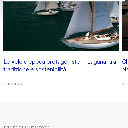
Le vele d’epoca protagoniste in Laguna, tra
Ch
tradizione e sostenibilità
Na
01.07.2026
31.
EVENTO ORGANIZZATO DA