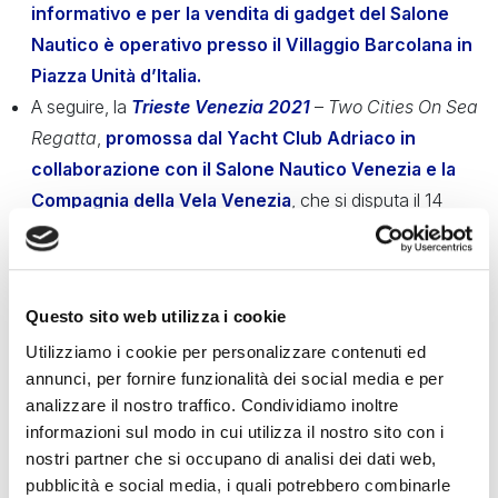
informativo
e per la vendita di gadget del Salone
Nautico è operativo presso il Villaggio Barcolana
in
Piazza Unità d’Italia.
A seguire, la
Trieste Venezia 2021
–
Two Cities On Sea
Regatta
,
promossa dal Yacht Club Adriaco in
collaborazione con il Salone Nautico Venez
i
a
e
l
a
C
o
m
p
a
g
n
i
a
d
e
l
l
a
Ve
l
a
Ve
n
e
zi
a
,
c
h
e
s
i
d
i
s
p
u
ta
i
l
1
4
o
tto
b
r
e
p
.
v
.
.
U
n
a
re
g
a
t
a
,
quest’anno riservata alle
imbarcazioni con lunghezza non inferiore a 15,99 metri,
pensata quale ponte di
collegamento tra gli
Questo sito web utilizza i cookie
appuntamenti agonistici del calendario di regate nel
Utilizziamo i cookie per personalizzare contenuti ed
Golfo di Trieste e i successivi eventi in programma a
annunci, per fornire funzionalità dei social media e per
Venezia
.
Partenza alle ore 9.00, davanti al bacino San
analizzare il nostro traffico. Condividiamo inoltre
Giusto per una rotta di 60 miglia verso Venezia. A
informazioni sul modo in cui utilizza il nostro sito con i
Venezia la flotta dei maxi sarà accolta negli spazi
nostri partner che si occupano di analisi dei dati web,
dell’
Arsenale
messi a disposizione dal
Salone
pubblicità e social media, i quali potrebbero combinarle