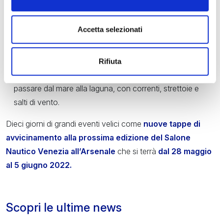
A conclusione della settimana velistica,
domenica 17
ottobre avrà luogo la
XIV edizione
della Veleziana
,
Accetta selezionati
promossa dalla
Compagnia della Vela Venezi
a. La
Veleziana si snoda
su un percorso che parte dal mare
davanti al Lido di Venezia e si conclude in laguna davanti
Rifiuta
a piazza San Marco, con tattiche particolari dovendo
passare dal mare alla laguna, con correnti, strettoie e
salti di vento.
Dieci giorni di grandi eventi velici come
nuove tappe di
avvicinamento alla prossima edizione del Salone
Nautico Venezia all’Arsenale
che si terrà
dal 28 maggio
al 5 giugno 2022.
Scopri le ultime news