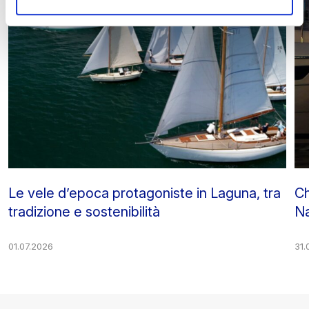
Le vele d’epoca protagoniste in Laguna, tra
Ch
tradizione e sostenibilità
Na
01.07.2026
31.