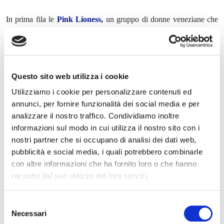
In prima fila le
Pink Lioness,
un gruppo di donne veneziane che
dopo aver superato la malattia ha deciso di cimentarsi nella pratica
della canoa. Il progetto, inizialmente amatoriale, punta ora a
diventare a tutti gli effetti agonistico, con l’obiettivo di formare un
Questo sito web utilizza i cookie
equipaggio che nel 2023 possa partecipare alla gara più prestigiosa
del mondo, che si disputa alle isole Hawaii. A sostenerle,
Utilizziamo i cookie per personalizzare contenuti ed
annunci, per fornire funzionalità dei social media e per
l’associazione sportiva dilettantistica Canoa Republic del campione
analizzare il nostro traffico. Condividiamo inoltre
olimpico Daniele Scarpa e della campionessa paralimpica Sandra
informazioni sul modo in cui utilizza il nostro sito con i
Truccolo.
nostri partner che si occupano di analisi dei dati web,
pubblicità e social media, i quali potrebbero combinarle
Dopo la presentazione del progetto,
si è disputata nel Rio delle
con altre informazioni che ha fornito loro o che hanno
Galeazze la sfida Acque Roventi, che ha messo di fronte, su un
raccolto dal suo utilizzo dei loro servizi.
campo di gara di 150 metri, lo stesso Scarpa e Antonio Rossi,
su gondole a due remi e avendo, come rispettivi compagni di
Selezione
Necessari
del
equipaggio, i campioni di voga alla veneta Riccardo Grosso