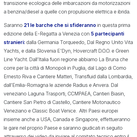
transizione ecologica delle imbarcazioni da motorizzazioni
a benzina/diesel a quelle con propulsione elettrica e ibrida.
Saranno
21 le barche che si sfideranno
in questa prima
edizione della E-Regatta a Venezia con
5 partecipanti
stranieri:
dalla Germania Torqueedo, Dal Regno Unito Vita
Yachts, e dalla Slovenia E’Dyn, Hovercraft D.O.O. e Green
Line Yacht. Dall’Italia fuori regione abbiamo La Bruna che
corre per la città di Monopoli in Puglia, dal Lago di Como
Ernesto Riva e Cantiere Matteri, Transfluid dalla Lombardia,
dall’Emilia-Romagna le aziende Radius e Anvera. Dal
veneziano Laguna Trasporti, CCMPAEA, Cantieri Biasin,
Cantiere San Pietro di Castello, Cantiere Motonautico
Veneziano e Classic Boat Venice. Altri Paesi europei
insieme anche a USA, Canada e Singapore, effettueranno
le gare nel proprio Paese e saranno giudicati in seguito
attraverso dei video da inviare al comitato tecnico entro il