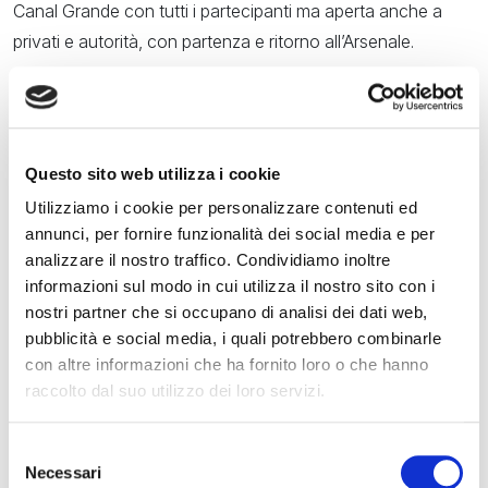
Canal Grande con tutti i partecipanti ma aperta anche a
privati e autorità, con partenza e ritorno all’Arsenale.
Il secondo giorno,
3 giugno
, nella darsena grande
dell’Arsenale si svolgeranno le prove di Slalom e Ballerina,
un nuovissimo format tecnico/artistico che vedrà le barche
Questo sito web utilizza i cookie
sfidarsi in una prova di manovrabilità a ritmo di musica,
Utilizziamo i cookie per personalizzare contenuti ed
mentre il pomeriggio ci si sposterà in laguna, dove nel
annunci, per fornire funzionalità dei social media e per
canale di Santo Spirito con partenza all’altezza dell’isola di
analizzare il nostro traffico. Condividiamo inoltre
San Clemente, partirà la gara di sprint, gara di velocità su
informazioni sul modo in cui utilizza il nostro sito con i
un tratto di 500 metri.
nostri partner che si occupano di analisi dei dati web,
pubblicità e social media, i quali potrebbero combinarle
Il terzo giorno,
4 giugno
, sarà destinato alla più
con altre informazioni che ha fornito loro o che hanno
impegnativa prova di durata e di autonomia delle
raccolto dal suo utilizzo dei loro servizi.
imbarcazioni coinvolte cui seguiranno le premiazioni delle
regate – Trofeo Salone Nautico di Venezia – e un
Selezione
convegno sul tema: Verso la Transizione Ecologica. Tutte
Necessari
del