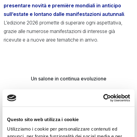
presentare novità e première mondiali in anticipo
sull’estate e lontano dalle manifestazioni autunnali
.
L’edizione 2026 promette di superare ogni aspettativa,
grazie alle numerose manifestazioni di interesse già
ricevute e a nuove aree tematiche in arrivo.
Un salone in continua evoluzione
Dalla
vela al motore, dai Super Yacht ai RIB, fino ai
Water Toys più innovativi
, il
Salone Nautico Venezia
2026
si conferma l’appuntamento nautico a cui
NON
Questo sito web utilizza i cookie
mancare dove il mare incontra la tecnologia, il design e la
Utilizziamo i cookie per personalizzare contenuti ed
passione, e dove professionisti, cantieri e appassionati
annunci, per fornire funzionalità dei social media e per