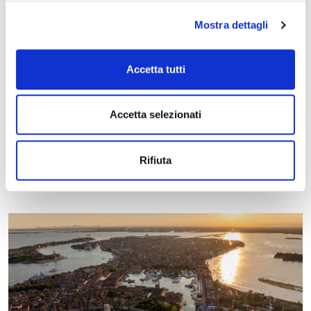
nel settore.
Mostra dettagli
Le aree interne, le celebri
“Tese” dell’Arsenale,
accoglieranno invece il meglio di
accessori, componenti,
Accetta tutti
arredi, motori e strumentazioni di bordo, dove
innovazione, artigianalità e design Made in Italy
si
Accetta selezionati
fondono per dare forma all’eccellenza. Un percorso
immersivo nel mondo della nautica, tra stile, tecnologia e
Rifiuta
sostenibilità.