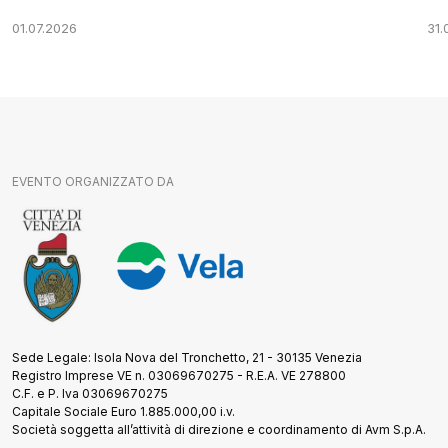
01.07.2026
31.
EVENTO ORGANIZZATO DA
Sede Legale: Isola Nova del Tronchetto, 21 - 30135 Venezia
Registro Imprese VE n. 03069670275 - R.E.A. VE 278800
C.F. e P. Iva 03069670275
Capitale Sociale Euro 1.885.000,00 i.v.
Società soggetta all’attività di direzione e coordinamento di Avm S.p.A.