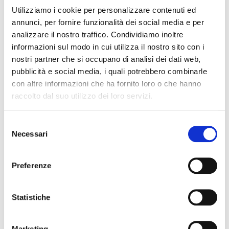
Utilizziamo i cookie per personalizzare contenuti ed
Presente l’assessore al Turismo
Simone Venturini
, che nel
annunci, per fornire funzionalità dei social media e per
suo intervento ha sottolineato il valore della
analizzare il nostro traffico. Condividiamo inoltre
manifestazione per la città, dichiarando: “Una grande festa
informazioni sul modo in cui utilizza il nostro sito con i
nostri partner che si occupano di analisi dei dati web,
del mare, le migliori imbarcazioni e la migliore accoglienza
pubblicità e social media, i quali potrebbero combinarle
veneziana sono i protagonisti di questa manifestazione.
con altre informazioni che ha fornito loro o che hanno
Anche grazie alla sinergia con l’hôtellerie coinvolta nella
raccolto dal suo utilizzo dei loro servizi.
regata, vera ambasciatrice dell’arte dell’accoglienza
veneziana, eventi come questo creano un percorso di
Selezione
coesione con la comunità e qualificano Venezia,
Necessari
del
ricordando al mondo una tradizione marinara millenaria e
consenso
l’eccellenza della sua ospitalità”.
Preferenze
Statistiche
Marketing