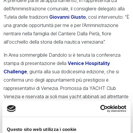
A prendere parte all’appuntamento, in rappresentanza
dell’Amministrazione comunale, il consigliere delegato alla
Tutela delle tradizioni
Giovanni Giusto
, così intervenuto: “È
una grande opportunità per me e per l’Amministrazione
rientrare nella famiglia del Cantiere Dalla Pietà, fiore
all’occhiello della storia della nautica veneziana”.
In Area sommergibile Dandolo si è tenuta la conferenza
stampa di presentazione della
Venice Hospitality
Challenge
, giunta alla sua dodicesima edizione, che si
conferma uno degli appuntamenti più prestigiosi e
rappresentativi di Venezia. Promossa da YACHT Club
Venezia e riservata ai soli maxi yacht abbinati ad altrettante
famose realtà dell’alta hôtellerie veneta, è l’unica regata al
mondo che si disputa interamente nelle acque interne di
una città, che unisce il fascino della grande vela con
un’eccellenza alberghiera famosa in tutto il mondo.
Questo sito web utilizza i cookie