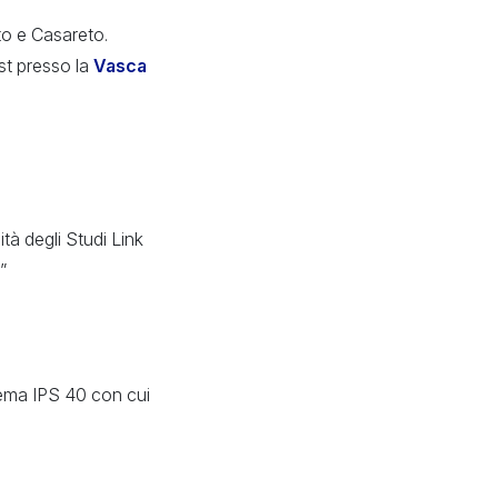
to e Casareto.
st presso la
Vasca
tà degli Studi Link
”
stema IPS 40 con cui