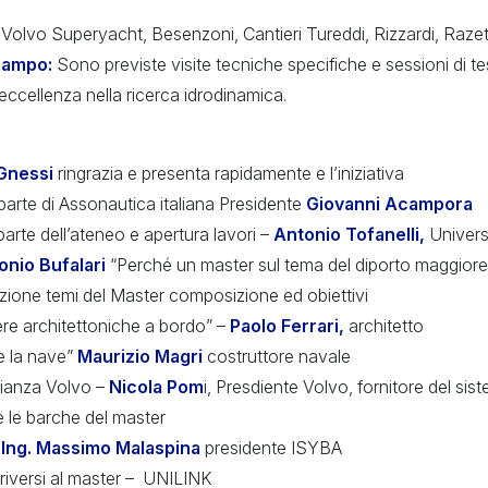
Volvo Superyacht, Besenzoni, Cantieri Tureddi, Rizzardi, Raze
campo:
Sono previste visite tecniche specifiche e sessioni di te
 eccellenza nella ricerca idrodinamica.
Gnessi
ringrazia e presenta rapidamente e l’iniziativa
parte di Assonautica italiana Presidente
Giovanni Acampora
parte dell’ateneo e apertura lavori –
Antonio Tofanelli,
Universi
onio Bufalari
“Perché un master sul tema del diporto maggiore
ione temi del Master composizione ed obiettivi
ere architettoniche a bordo” –
Paolo Ferrari,
architetto
e la nave”
Maurizio Magri
costruttore navale
ianza Volvo –
Nicola Pom
i, Presdiente Volvo, fornitore del si
 le barche del master
–
Ing. Massimo Malaspina
presidente ISYBA
iversi al master – UNILINK