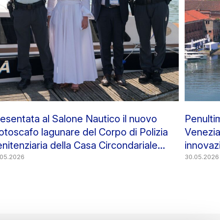
esentata al Salone Nautico il nuovo
Penulti
toscafo lagunare del Corpo di Polizia
Venezia
nitenziaria della Casa Circondariale
innovazi
anta Maria Maggiore” di Venezia
.05.2026
30.05.2026