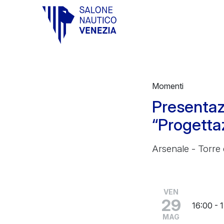
Vai al contenuto principale
Momenti
Presentazi
“Progetta
Arsenale - Torre
VEN
29
16:00
- 
MAG