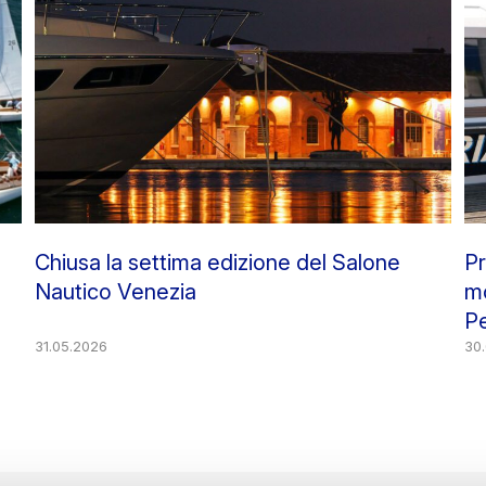
,
Chiusa la settima edizione del Salone
Pr
Nautico Venezia
mo
Pe
31.05.2026
“S
30