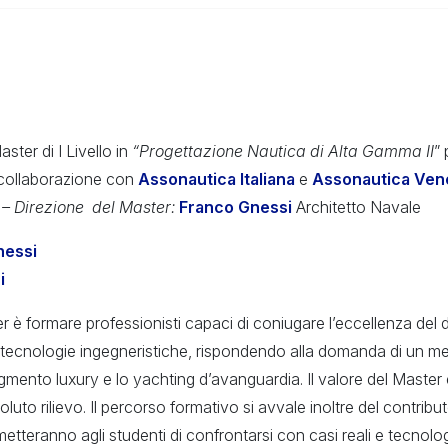
ter di I Livello in
“Progettazione Nautica di Alta Gamma II
”
collaborazione con
Assonautica Italiana
e
Assonautica Ven
 – Direzione del Master:
Franco Gnessi
Architetto Navale
nessi
ni
er è formare professionisti capaci di coniugare l’eccellenza del 
 tecnologie ingegneristiche, rispondendo alla domanda di un m
egmento luxury e lo yachting d’avanguardia. Il valore del Master
soluto rilievo. Il percorso formativo si avvale inoltre del contribu
etteranno agli studenti di confrontarsi con casi reali e tecnolog