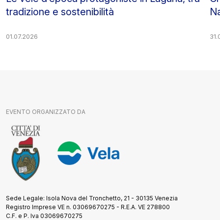
tradizione e sostenibilità
Na
01.07.2026
31.
EVENTO ORGANIZZATO DA
Sede Legale: Isola Nova del Tronchetto, 21 - 30135 Venezia
Registro Imprese VE n. 03069670275 - R.E.A. VE 278800
C.F. e P. Iva 03069670275