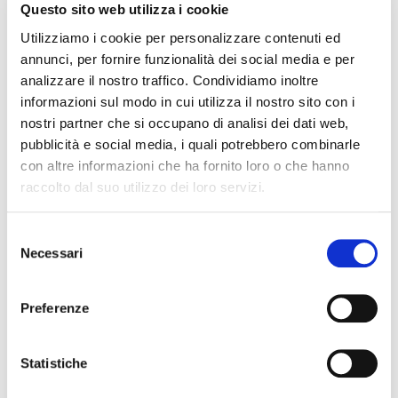
Enrico Dandolo, seguita alle ore 11:00 dall’immersione
Questo sito web utilizza i cookie
dimostrativa nell’area Scali.
Utilizziamo i cookie per personalizzare contenuti ed
annunci, per fornire funzionalità dei social media e per
Durante la discesa, il
Palombaro
sarà affiancato da due
analizzare il nostro traffico. Condividiamo inoltre
sommozzatori con attrezzature moderne che lo
informazioni sul modo in cui utilizza il nostro sito con i
accompagneranno per tutta la durata dell’immersione.
nostri partner che si occupano di analisi dei dati web,
pubblicità e social media, i quali potrebbero combinarle
Una seconda dimostrazione è prevista nel pomeriggio: la
con altre informazioni che ha fornito loro o che hanno
vestizione si ripeterà alle ore 15:30, seguita da una nuova
raccolto dal suo utilizzo dei loro servizi.
immersione dimostrativa.
Selezione
Necessari
del
consenso
Scopri le ultime news
Preferenze
VEDI TUTTE
Statistiche