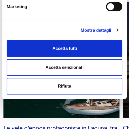
Marketing
Mostra dettagli
Accetta tutti
Accetta selezionati
Rifiuta
Le vele d’epoca protagoniste in Laguna, tra
Ch