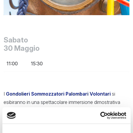
Sabato
30
Maggio
11:00
15:30
I
Gondolieri Sommozzatori Palombari Volontari
si
esibiranno in una spettacolare immersione dimostrativa
con il
Palombaro d’epoca Galeazzi.
La vestizione, particolarmente affascinante e complessa, si
terrà alle ore 10:40 nell’area adiacente al Sommergibile